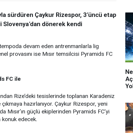
ıyla sürdüren Çaykur Rizespor, 3’üncü etap
ği Slovenya’dan dönerek kendi
 tempoda devam eden antrenmanlarla lig
enel provasını ise Mısır temsilcisi Pyramids FC
Ne
Aç
s FC ile
Yo
ndan Rize’deki tesislerinde toplanan Karadeniz
ne çıkmaya hazırlanıyor. Çaykur Rizespor, yeni
da Mısır’ın güçlü ekiplerinden Pyramids FC’yi
a konuk edecek.