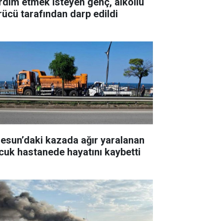
rdım etmek isteyen genç, alkollü
rücü tarafından darp edildi
resun’daki kazada ağır yaralanan
cuk hastanede hayatını kaybetti