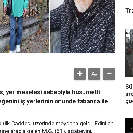
Tr
Sü
ıs, yer meselesi sebebiyle husumetli
ar
ço
ğenini iş yerlerinin önünde tabanca ile
birlik Caddesi üzerinde meydana geldi. Edinilen
erine araçla gelen M.G. (61), ağabeyini,