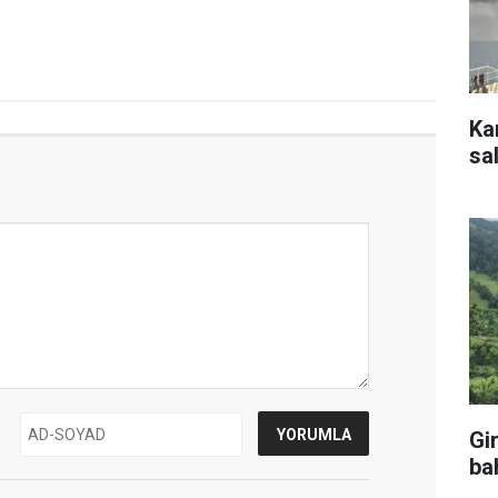
Ka
sal
Gi
ba