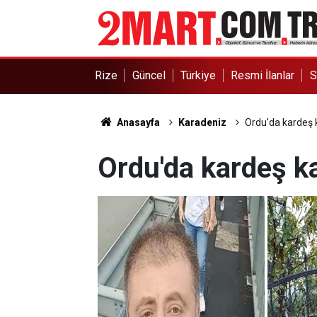
Rize
Güncel
Türkiye
Resmi İlanlar
S
Anasayfa
Karadeniz
Ordu'da kardeş k
Ordu'da kardeş ka