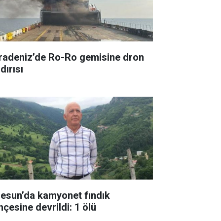
radeniz’de Ro-Ro gemisine dron
dırısı
resun’da kamyonet fındık
hçesine devrildi: 1 ölü