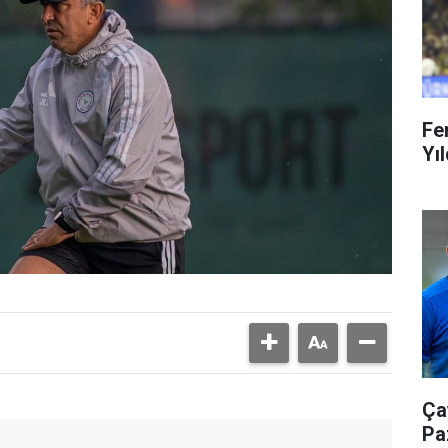
Fe
Yıl
Ça
Pa