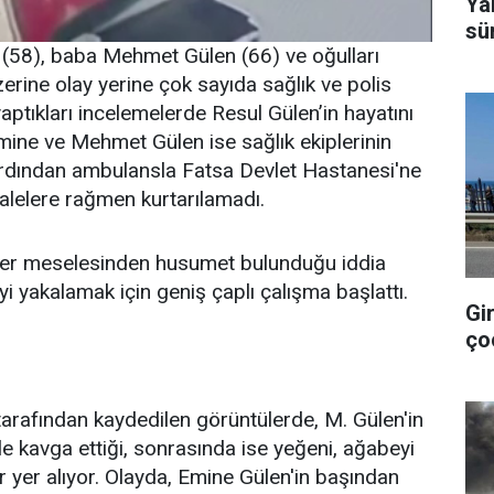
Ya
sü
 (58), baba Mehmet Gülen (66) ve oğulları
zerine olay yerine çok sayıda sağlık ve polis
 yaptıkları incelemelerde Resul Gülen’in hayatını
Emine ve Mehmet Gülen ise sağlık ekiplerinin
 ardından ambulansla Fatsa Devlet Hastanesi'ne
ahalelere rağmen kurtarılamadı.
a yer meselesinden husumet bulunduğu iddia
'yi yakalamak için geniş çaplı çalışma başlattı.
Gi
ço
tarafından kaydedilen görüntülerde, M. Gülen'in
ile kavga ettiği, sonrasında ise yeğeni, ağabeyi
r yer alıyor. Olayda, Emine Gülen'in başından