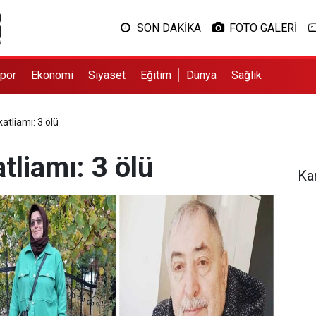
SON DAKİKA
FOTO GALERİ
por
Ekonomi
Siyaset
Eğitim
Dünya
Sağlık
atliamı: 3 ölü
tliamı: 3 ölü
Ka