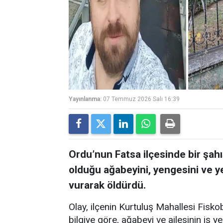
Yayınlanma:
07 Temmuz 2026 Salı 16:39
Ordu’nun Fatsa ilçesinde bir şah
olduğu ağabeyini, yengesini ve ye
vurarak öldürdü.
Olay, ilçenin Kurtuluş Mahallesi Fisko
bilgiye göre, ağabeyi ve ailesinin iş y