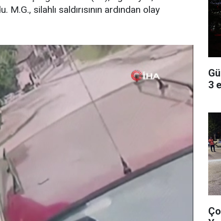
 M.G., silahlı saldırısının ardından olay
Gü
3 
Ço