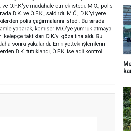
 ve Ö.F.K.'ye müdahale etmek istedi. M.Ö., polis
da D.K. ve Ö.F.K., saldırdı. M.Ö., D.K.'yi yere
ekilerden polis çağırmalarını istedi. Bu sırada
 hamle yaparak, komiser M.Ö.'ye yumruk atmaya
i kelepçe taktıkları D.K.'yı gözaltına aldı. Bu
 daha sonra yakalandı. Emniyetteki işlemlerin
rden D.K. tutuklandı, Ö.F.K. ise adli kontrol
Me
ka