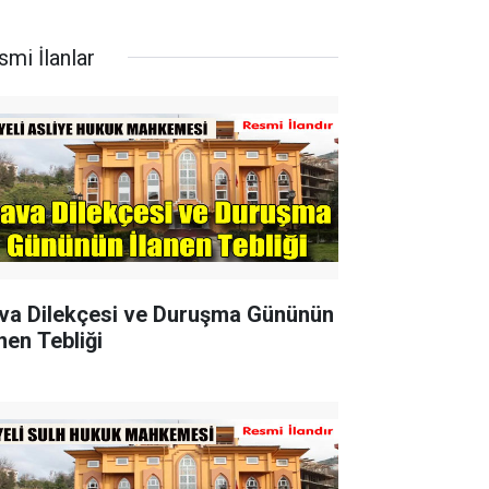
smi İlanlar
va Dilekçesi ve Duruşma Gününün
nen Tebliği