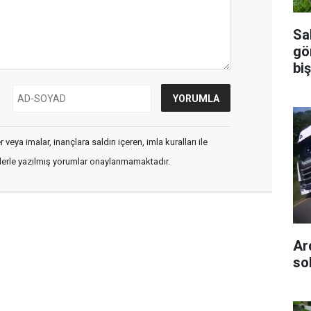
Sal
gö
biş
veya imalar, inançlara saldırı içeren, imla kuralları ile
flerle yazılmış yorumlar onaylanmamaktadır.
Ar
so