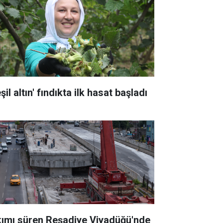
şil altın' fındıkta ilk hasat başladı
kımı süren Reşadiye Viyadüğü'nde