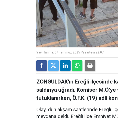
Yayınlanma:
07 Temmuz 2025 Pazartesi 22:07
ZONGULDAK'ın Ereğli ilçesinde k
saldırıya uğradı. Komiser M.Ö.'ye s
tutuklanırken, Ö.F.K. (19) adli kon
Olay, dün akşam saatlerinde Ereğli il
meydana geldi. Ereğli İlçe Emniyet M