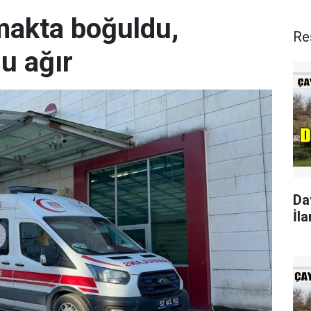
rmakta boğuldu,
Re
u ağır
Da
İla