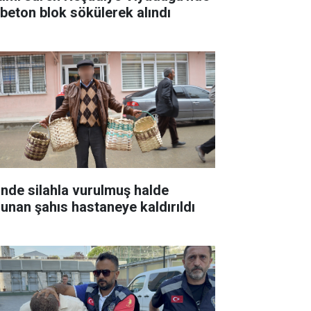
k beton blok sökülerek alındı
inde silahla vurulmuş halde
lunan şahıs hastaneye kaldırıldı