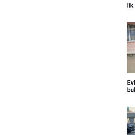
il
Ev
bu