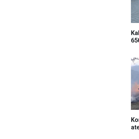
Kal
65
Ko
at