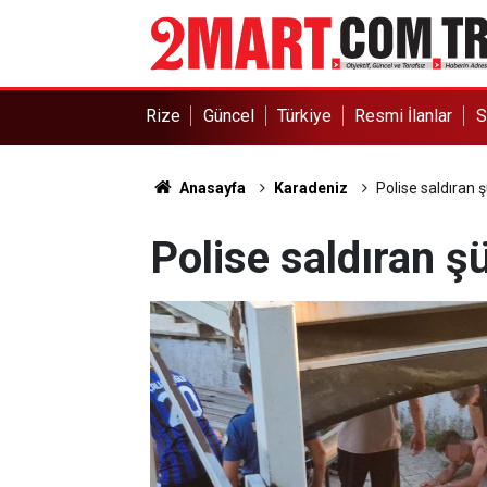
Rize
Güncel
Türkiye
Resmi İlanlar
S
Anasayfa
Karadeniz
Polise saldıran 
Polise saldıran ş