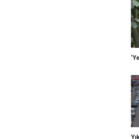
‘Ye
Yı