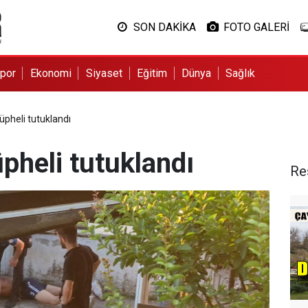
SON DAKİKA
FOTO GALERİ
por
Ekonomi
Siyaset
Eğitim
Dünya
Sağlık
şüpheli tutuklandı
üpheli tutuklandı
Re