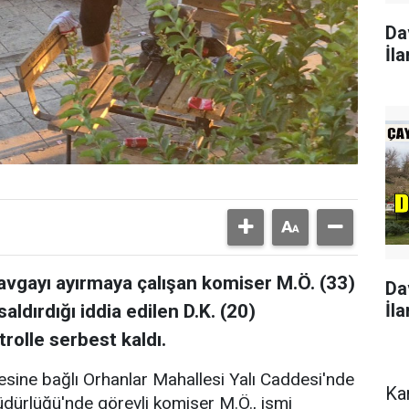
Da
İla
avgayı ayırmaya çalışan komiser M.Ö. (33)
Da
İla
aldırdığı iddia edilen D.K. (20)
trolle serbest kaldı.
çesine bağlı Orhanlar Mahallesi Yalı Caddesi'nde
Ka
üdürlüğü'nde görevli komiser M.Ö., ismi