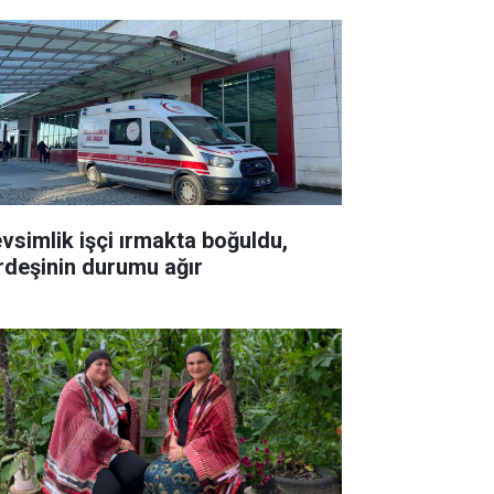
vsimlik işçi ırmakta boğuldu,
rdeşinin durumu ağır