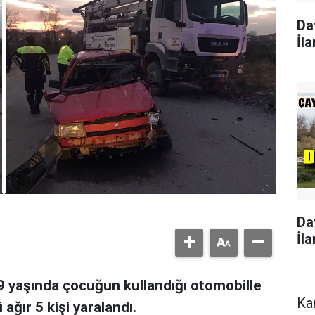
Da
İla
Da
İla
 yaşında çocuğun kullandığı otomobille
Ka
ğır 5 kişi yaralandı.