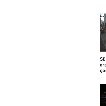
Sü
ar
ço