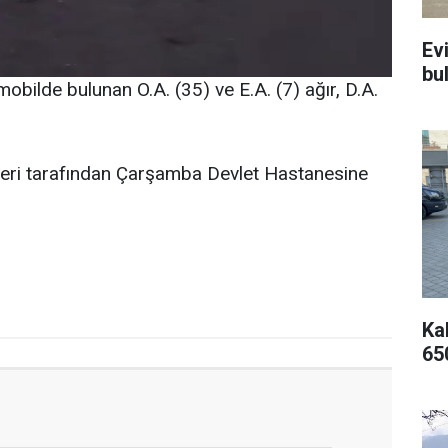
Ev
bu
mobilde bulunan O.A. (35) ve E.A. (7) ağır, D.A.
kipleri tarafından Çarşamba Devlet Hastanesine
Kal
65