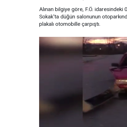
Alınan bilgiye göre, F.Ö. idaresindek
Sokak'ta düğün salonunun otoparkınd
plakalı otomobille çarpıştı.