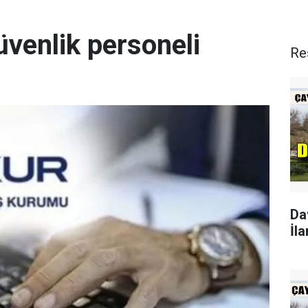
üvenlik personeli
Re
Da
İla