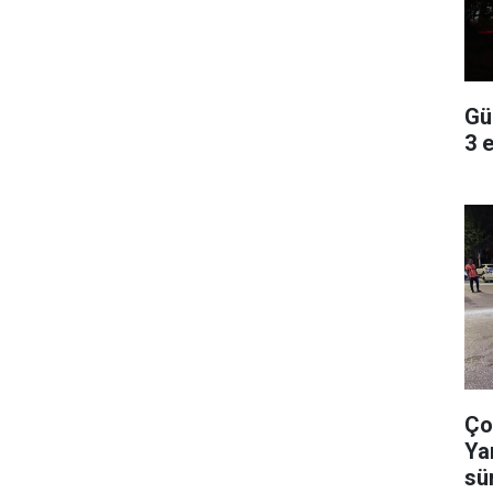
Gü
3 
Ço
Ya
sü