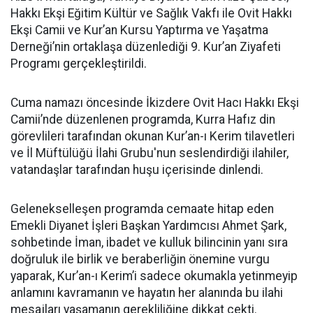
Hakkı Ekşi Eğitim Kültür ve Sağlık Vakfı ile Ovit Hakkı
Ekşi Camii ve Kur’an Kursu Yaptırma ve Yaşatma
Derneği’nin ortaklaşa düzenlediği 9. Kur’an Ziyafeti
Programı gerçekleştirildi.
Cuma namazı öncesinde İkizdere Ovit Hacı Hakkı Ekşi
Camii’nde düzenlenen programda, Kurra Hafız din
görevlileri tarafından okunan Kur’an-ı Kerim tilavetleri
ve İl Müftülüğü İlahi Grubu'nun seslendirdiği ilahiler,
vatandaşlar tarafından huşu içerisinde dinlendi.
Gelenekselleşen programda cemaate hitap eden
Emekli Diyanet İşleri Başkan Yardımcısı Ahmet Şark,
sohbetinde İman, ibadet ve kulluk bilincinin yanı sıra
doğruluk ile birlik ve beraberliğin önemine vurgu
yaparak, Kur’an-ı Kerim’i sadece okumakla yetinmeyip
anlamını kavramanın ve hayatın her alanında bu ilahi
mesajları yaşamanın gerekliliğine dikkat çekti.