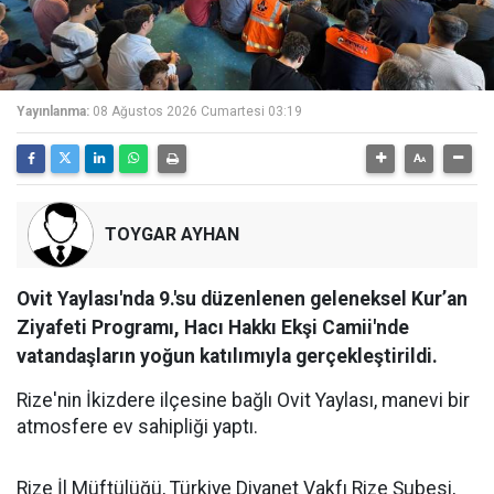
Yayınlanma:
08 Ağustos 2026 Cumartesi 03:19
TOYGAR AYHAN
Ovit Yaylası'nda 9.'su düzenlenen geleneksel Kur’an
Ziyafeti Programı, Hacı Hakkı Ekşi Camii'nde
vatandaşların yoğun katılımıyla gerçekleştirildi.
Rize'nin İkizdere ilçesine bağlı Ovit Yaylası, manevi bir
atmosfere ev sahipliği yaptı.
Rize İl Müftülüğü, Türkiye Diyanet Vakfı Rize Şubesi,