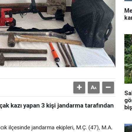
Me
ka
Sal
gö
ak kazı yapan 3 kişi jandarma tarafından
biş
ık ilçesinde jandarma ekipleri, M.Ç. (47), M.A.