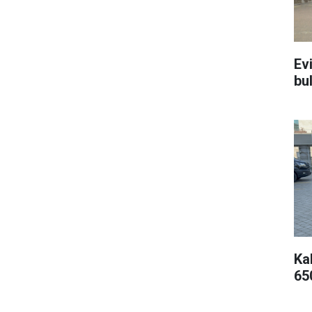
Ev
bu
Kal
65