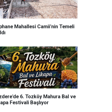
phane Mahallesi Camii'nin Temeli
ldı
izdere'de 6. Tozköy Mahura Bal ve
kapa Festivali Başlıyor