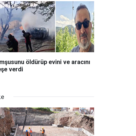
mşusunu öldürüp evini ve aracını
eşe verdi
ze