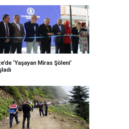
ze’de ‘Yaşayan Miras Şöleni’
şladı