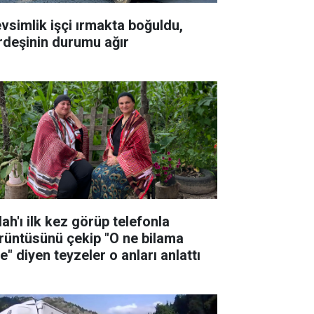
vsimlik işçi ırmakta boğuldu,
rdeşinin durumu ağır
ah'ı ilk kez görüp telefonla
rüntüsünü çekip "O ne bilama
e" diyen teyzeler o anları anlattı