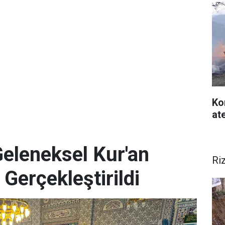
Ko
at
Geleneksel Kur'an
Ri
 Gerçekleştirildi