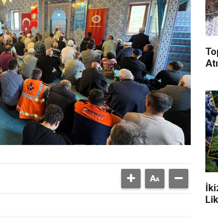
To
Atı
İk
Li