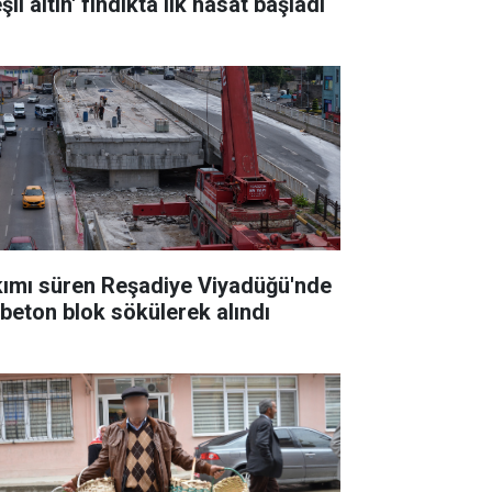
şil altın' fındıkta ilk hasat başladı
kımı süren Reşadiye Viyadüğü'nde
k beton blok sökülerek alındı