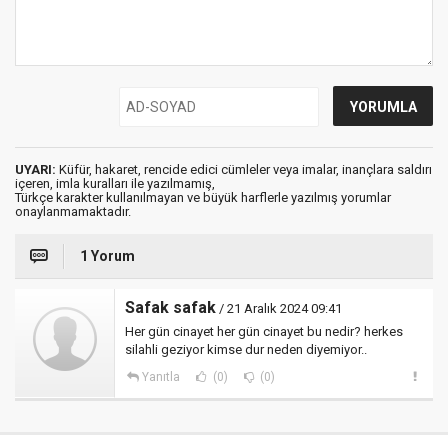
UYARI:
Küfür, hakaret, rencide edici cümleler veya imalar, inançlara saldırı
içeren, imla kuralları ile yazılmamış,
Türkçe karakter kullanılmayan ve büyük harflerle yazılmış yorumlar
onaylanmamaktadır.
1 Yorum
Safak safak
/ 21 Aralık 2024 09:41
Her gün cinayet her gün cinayet bu nedir? herkes
silahli geziyor kimse dur neden diyemiyor..
Yanıtla
(0)
(0)