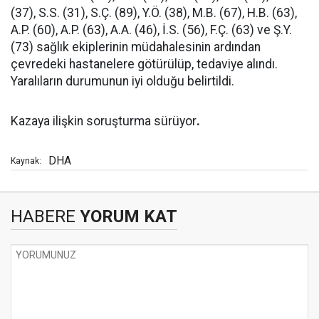
(37), S.S. (31), S.Ç. (89), Y.Ö. (38), M.B. (67), H.B. (63),
A.P. (60), A.P. (63), A.A. (46), İ.S. (56), F.Ç. (63) ve Ş.Y.
(73) sağlık ekiplerinin müdahalesinin ardından
çevredeki hastanelere götürülüp, tedaviye alındı.
Yaralıların durumunun iyi olduğu belirtildi.
Kazaya ilişkin soruşturma sürüyor
.
DHA
Kaynak:
HABERE
YORUM KAT