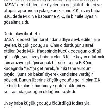
JASAT dedektifleri aile üyelerinin çelişkili ifadeleri ve
otopsi raporundan yola çıkarak, anne Z.K., üvey baba
B.K., dede M.K. ve babaanne A.K., ile bir aile üyesini
gözaltına aldı.
Dede olayı itiraf etti
JASAT dedektifleri tarafından adliye sevk edilen aile
üyeleri, küçük çocuğu B.K.'nin öldürdüğünü itiraf
ettiler. Dede M.K., ifadesinde küçük çocuğun öldüğü
gün, oğlu, yani üvey babası olan B.K. ile koyun otlatmak
için araziye gittiğini ancak bir süre sonra B.K.'nin
kucağında Y.E.Y'yi getirerek, 'Bir iki tane vurdum,
bayıldı. Şuna bir bakın' diyerek kendisine verdiğini
söyledi. Bunun üzerine küçük çocuğu gelini olan Z.K.,
ile birlikte alarak hastaneye götürdüklerini ve
sonrasında çocuğun öldüğünü söyledi.
Üvey baba küçük çocuğu öldürdüğü iddiasıyla