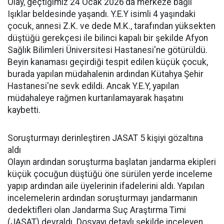
Olay, geçtiğimiz 24 Ocak 2026'da merkeze bağlı
Işıklar beldesinde yaşandı. Y.E.Y isimli 4 yaşındaki
çocuk, annesi Z.K. ve dede M.K., tarafından yüksekten
düştüğü gerekçesi ile bilinci kapalı bir şekilde Afyon
Sağlık Bilimleri Üniversitesi Hastanesi'ne götürüldü.
Beyin kanaması geçirdiği tespit edilen küçük çocuk,
burada yapılan müdahalenin ardından Kütahya Şehir
Hastanesi'ne sevk edildi. Ancak Y.E.Y, yapılan
müdahaleye rağmen kurtarılamayarak haşatını
kaybetti.
Soruşturmayı derinleştiren JASAT 5 kişiyi gözaltına
aldı
Olayın ardından soruşturma başlatan jandarma ekipleri
küçük çocuğun düştüğü öne sürülen yerde inceleme
yapıp ardından aile üyelerinin ifadelerini aldı. Yapılan
incelemelerin ardından soruşturmayı jandarmanın
dedektifleri olan Jandarma Suç Araştırma Timi
(JASAT) devraldı. Dosyayı detaylı şekilde inceleyen