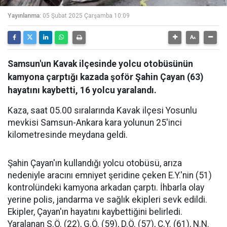
Yayınlanma:
05 Şubat 2025 Çarşamba 10:09
Samsun'un Kavak ilçesinde yolcu otobüsünün
kamyona çarptığı kazada şoför Şahin Çayan (63)
hayatını kaybetti, 16 yolcu yaralandı.
Kaza, saat 05.00 sıralarında Kavak ilçesi Yosunlu
mevkisi Samsun-Ankara kara yolunun 25'inci
kilometresinde meydana geldi.
Şahin Çayan'ın kullandığı yolcu otobüsü, arıza
nedeniyle aracını emniyet şeridine çeken E.Y.'nin (51)
kontrolündeki kamyona arkadan çarptı. İhbarla olay
yerine polis, jandarma ve sağlık ekipleri sevk edildi.
Ekipler, Çayan'ın hayatını kaybettiğini belirledi.
Yaralanan S.Ö. (22), G.Ö. (59), D.Ö. (57), C.Y. (61), N.N.