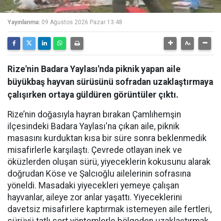
Yayınlanma:
09 Ağustos 2026 Pazar 13:48
Rize'nin Badara Yaylası'nda piknik yapan aile
büyükbaş hayvan sürüsünü sofradan uzaklaştırmaya
çalışırken ortaya güldüren görüntüler çıktı.
Rize’nin doğasıyla hayran bırakan Çamlıhemşin
ilçesindeki Badara Yaylası'na çıkan aile, piknik
masasını kurduktan kısa bir süre sonra beklenmedik
misafirlerle karşılaştı. Çevrede otlayan inek ve
öküzlerden oluşan sürü, yiyeceklerin kokusunu alarak
doğrudan Köse ve Şalcıoğlu ailelerinin sofrasına
yöneldi. Masadaki yiyecekleri yemeye çalışan
hayvanlar, aileye zor anlar yaşattı. Yiyeceklerini
davetsiz misafirlere kaptırmak istemeyen aile fertleri,