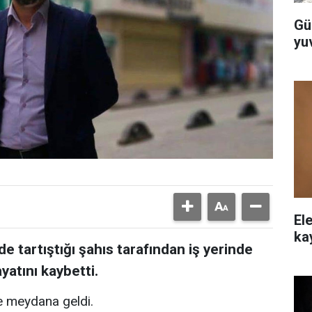
Gü
yuv
Ele
ka
 tartıştığı şahıs tarafından iş yerinde
ayatını kaybetti.
e meydana geldi.