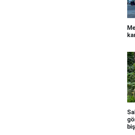
Me
ka
Sal
gö
biş