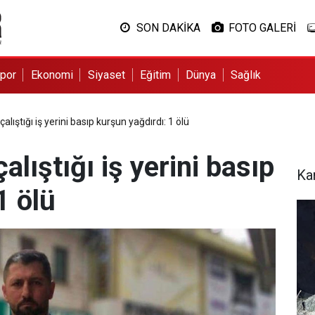
SON DAKİKA
FOTO GALERİ
por
Ekonomi
Siyaset
Eğitim
Dünya
Sağlık
çalıştığı iş yerini basıp kurşun yağdırdı: 1 ölü
alıştığı iş yerini basıp
Ka
1 ölü