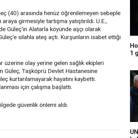
 Güleç (40) arasında henüz öğrenilemeyen sebeple
araya girmesiyle tartışma yatıştırıldı. U.E.,
de Güleç'in Alatarla köyünde aşçı olarak
Güleç'e silahla ateş açtı. Kurşunların isabet ettiği
Ho
1 
 üzerine olay yerine gelen sağlık ekipleri
nan Güleç, Taşköprü Devlet Hastanesine
Güleç kurtarılamayarak hayatını kaybetti.
anması için çalışma başlattı.
gede güvenlik önlemi aldı.
UN