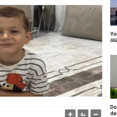
Yo
ölü
Do
da