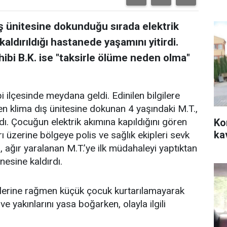
dış ünitesine dokunduğu sırada elektrik
kaldırıldığı hastanede yaşamını yitirdi.
sahibi B.K. ise "taksirle ölüme neden olma"
ilçesinde meydana geldi. Edinilen bilgilere
en klima dış ünitesine dokunan 4 yaşındaki M.T.,
ndı. Çocuğun elektrik akımına kapıldığını gören
Ko
ka
rı üzerine bölgeye polis ve sağlık ekipleri sevk
ri, ağır yaralanan M.T.’ye ilk müdahaleyi yaptıktan
esine kaldırdı.
lerine rağmen küçük çocuk kurtarılamayarak
 ve yakınlarını yasa boğarken, olayla ilgili