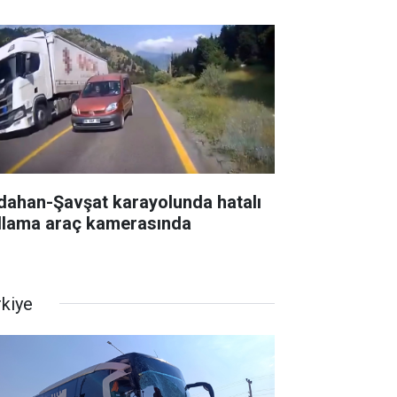
dahan-Şavşat karayolunda hatalı
llama araç kamerasında
rkiye