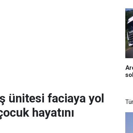
Ar
so
ş ünitesi faciaya yol
Tü
 çocuk hayatını