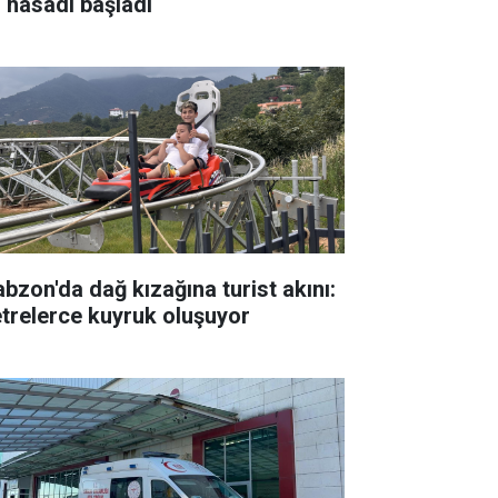
l hasadı başladı
abzon'da dağ kızağına turist akını:
trelerce kuyruk oluşuyor