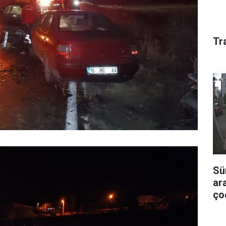
Tr
Sü
ar
ço