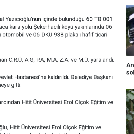
l Yazıcıoğlu'nun içinde bulunduğu 60 TB 001
ca kara yolu Şekerhacılı köyü yakınlarında 06
ı otomobil ve 06 DKU 938 plakalı hafif ticari
an Ö.R.Ü, A.G, P.A, M.A, Z.A. ve M.Ü. yaralandı.
Ar
so
Devlet Hastanesi'ne kaldırıldı. Belediye Başkanı
eye gitti.
rdından Hitit Üniversitesi Erol Olçok Eğitim ve
u, Hitit Üniversitesi Erol Olçok Eğitim ve