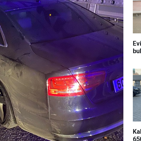
Ev
bu
Kal
65