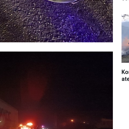
Ko
at