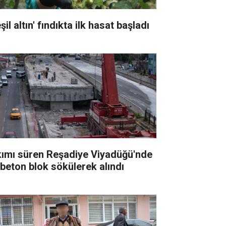
şil altın' fındıkta ilk hasat başladı
kımı süren Reşadiye Viyadüğü'nde
k beton blok sökülerek alındı