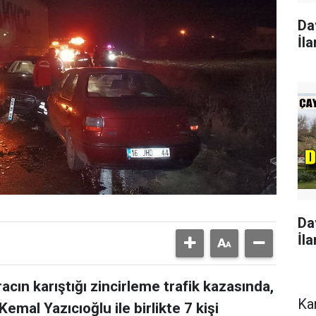
Da
İla
Da
İla
cın karıştığı zincirleme trafik kazasında,
Ka
al Yazıcıoğlu ile birlikte 7 kişi