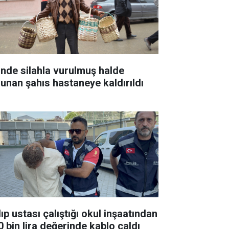
inde silahla vurulmuş halde
lunan şahıs hastaneye kaldırıldı
ıp ustası çalıştığı okul inşaatından
0 bin lira değerinde kablo çaldı