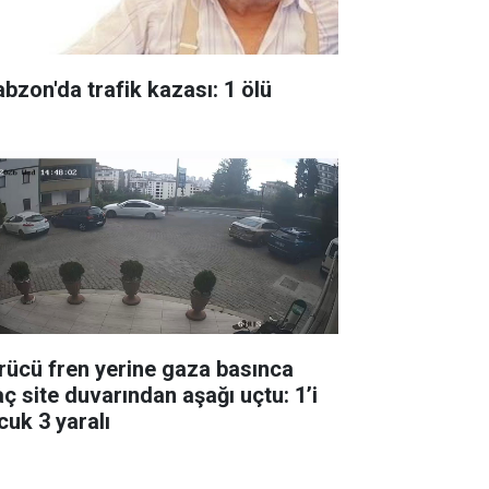
abzon'da trafik kazası: 1 ölü
rücü fren yerine gaza basınca
aç site duvarından aşağı uçtu: 1’i
cuk 3 yaralı