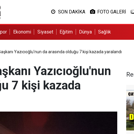
SON DAKİKA
FOTO GALERİ
por
Ekonomi
Siyaset
Eğitim
Dünya
Sağlık
aşkanı Yazıcıoğlu'nun da arasında olduğu 7 kişi kazada yaralandı
aşkanı Yazıcıoğlu'nun
Re
u 7 kişi kazada