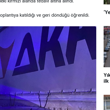
ki kırmızı alanda tedavi altına alındı.
‘Ye
plantıya katıldığı ve geri döndüğü öğrenildi.
Yı
il