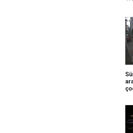
Sü
ar
ço