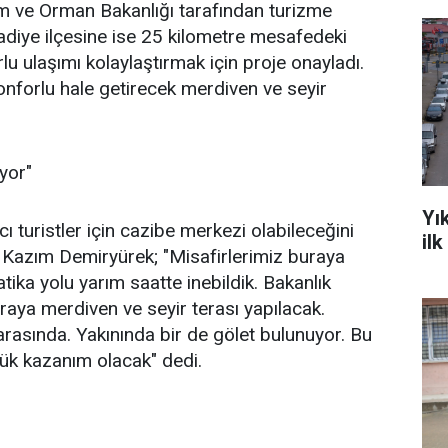
m ve Orman Bakanlığı tarafından turizme
adiye ilçesine ise 25 kilometre mesafedeki
u ulaşımı kolaylaştırmak için proje onayladı.
konforlu hale getirecek merdiven ve seyir
yor"
Yı
ı turistler için cazibe merkezi olabileceğini
il
 Kazım Demiryürek; "Misafirlerimiz buraya
tika yolu yarım saatte inebildik. Bakanlık
buraya merdiven ve seyir terası yapılacak.
arasında. Yakınında bir de gölet bulunuyor. Bu
yük kazanım olacak" dedi.