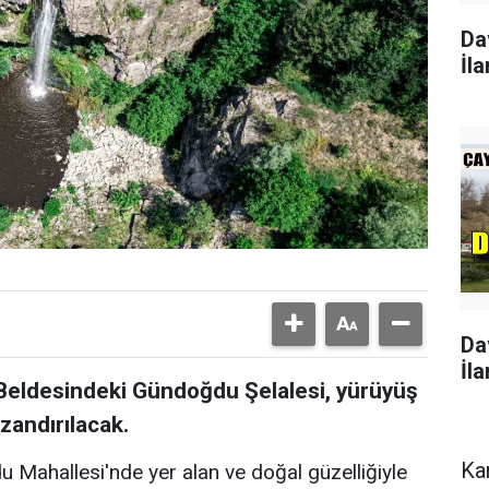
Da
İla
Da
İla
ı Beldesindeki Gündoğdu Şelalesi, yürüyüş
zandırılacak.
Ka
u Mahallesi'nde yer alan ve doğal güzelliğiyle