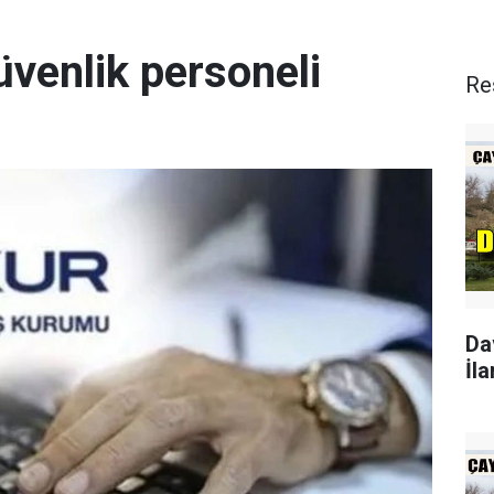
üvenlik personeli
Re
Da
İla