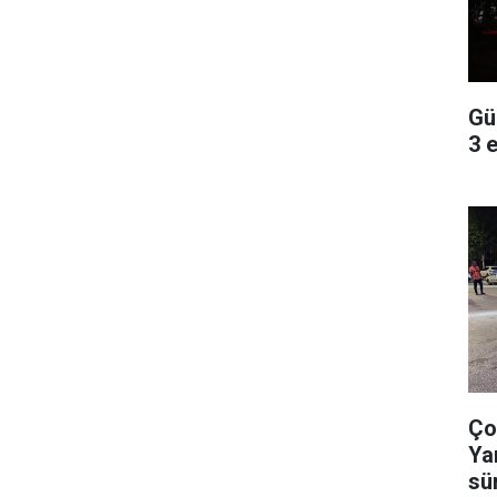
Gü
3 
Ço
Ya
sü