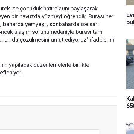
ek ise çocukluk hatıralarını paylaşarak,
Ev
eyen bir havuzda yüzmeyi öğrendik. Burası her
bu
 baharda yemyeşil, sonbaharda ise sarı
. Ancak ulaşım sorunu nedeniyle burası tam
unun da çözülmesini umut ediyoruz" ifadelerini
nin yapılacak düzenlemelerle birlikte
efleniyor.
Kal
65