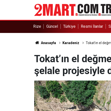
Rize
Güncel
Türkiye
Resmi İlanlar
S
Anasayfa
Karadeniz
Tokat’ın el değm
Tokat’ın el değme
şelale projesiyle