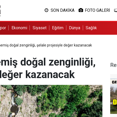
SON DAKİKA
FOTO GALERİ
por
Ekonomi
Siyaset
Eğitim
Dünya
Sağlık
emiş doğal zenginliği, şelale projesiyle değer kazanacak
miş doğal zenginliği,
Re
 değer kazanacak