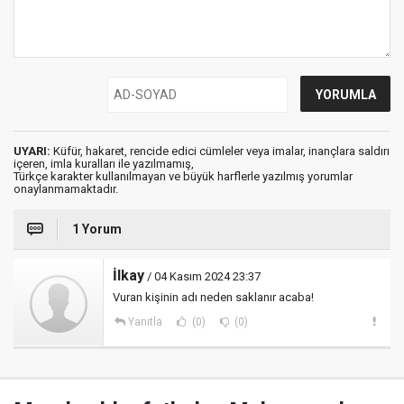
UYARI:
Küfür, hakaret, rencide edici cümleler veya imalar, inançlara saldırı
içeren, imla kuralları ile yazılmamış,
Türkçe karakter kullanılmayan ve büyük harflerle yazılmış yorumlar
onaylanmamaktadır.
1 Yorum
İlkay
/ 04 Kasım 2024 23:37
Vuran kişinin adı neden saklanır acaba!
Yanıtla
(0)
(0)