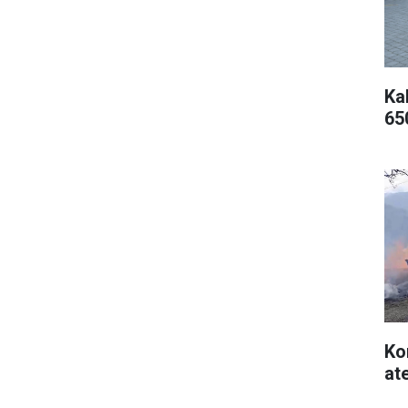
Kal
65
Ko
at