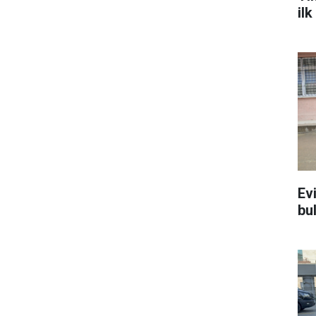
il
Ev
bu