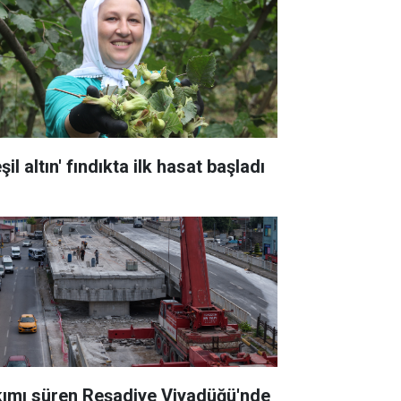
şil altın' fındıkta ilk hasat başladı
kımı süren Reşadiye Viyadüğü'nde