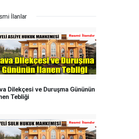
smi İlanlar
va Dilekçesi ve Duruşma Gününün
nen Tebliği