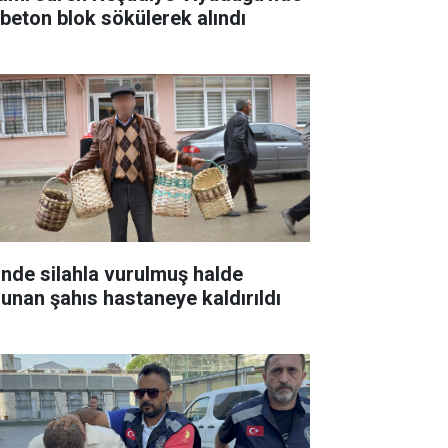
k beton blok sökülerek alındı
inde silahla vurulmuş halde
lunan şahıs hastaneye kaldırıldı