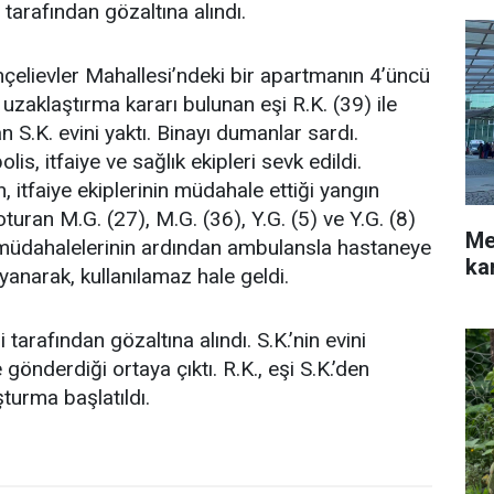
 tarafından gözaltına alındı.
çelievler Mahallesi’ndeki bir apartmanın 4’üncü
uzaklaştırma kararı bulunan eşi R.K. (39) ile
n S.K. evini yaktı. Binayı dumanlar sardı.
is, itfaiye ve sağlık ekipleri sevk edildi.
, itfaiye ekiplerinin müdahale ettiği yangın
turan M.G. (27), M.G. (36), Y.G. (5) ve Y.G. (8)
Me
k müdahalelerinin ardından ambulansla hastaneye
ka
yanarak, kullanılamaz hale geldi.
 tarafından gözaltına alındı. S.K.’nin evini
 gönderdiği ortaya çıktı. R.K., eşi S.K.’den
şturma başlatıldı.