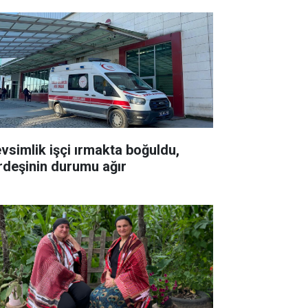
vsimlik işçi ırmakta boğuldu,
rdeşinin durumu ağır