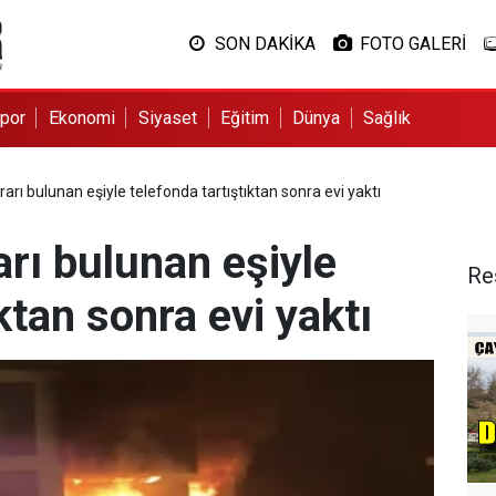
SON DAKİKA
FOTO GALERİ
por
Ekonomi
Siyaset
Eğitim
Dünya
Sağlık
arı bulunan eşiyle telefonda tartıştıktan sonra evi yaktı
rı bulunan eşiyle
Re
ktan sonra evi yaktı