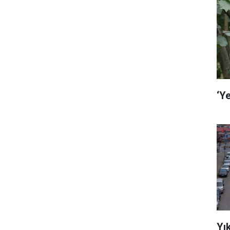
‘Ye
Yı