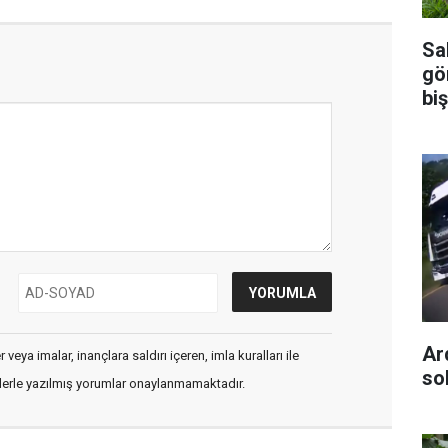
Sal
gö
biş
Ar
veya imalar, inançlara saldırı içeren, imla kuralları ile
so
flerle yazılmış yorumlar onaylanmamaktadır.