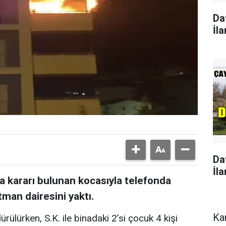
Da
İla
Da
İla
 kararı bulunan kocasıyla telefonda
tman dairesini yaktı.
Ka
ürülürken, S.K. ile binadaki 2’si çocuk 4 kişi