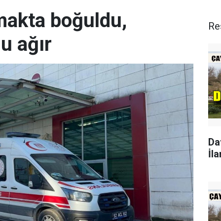
rmakta boğuldu,
Re
u ağır
Da
İla