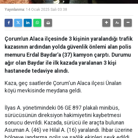
Yayınlanma:
14 Ocak 2025 Salı 03:38
Çorum'un Alaca ilçesinde 3 kişinin yaralandığı trafik
kazasının ardından yolda güvenlik önlemi alan polis
memuru Erdal Baydar'a (37) kamyon çarptı. Durumu
ağır olan Baydar ile ilk kazada yaralanan 3 kişi
hastanede tedaviye alındı.
Kaza, geç saatlerde Çorum'un Alaca ilçesi Ünalan
köyü mevkisinde meydana geldi.
İlyas A. yönetimindeki 06 GE 897 plakalı minibüs,
sürücüsünün direksiyon hakimiyetini kaybetmesi
sonucu devrildi. Kazada, sürücü ile araçta bulunan
Asuman A. (46) ve Hilal A. (16) yaralandı. İhbar üzerine
bölgeye jandarma, polis ve sağlık ekipleri sevk edildi.