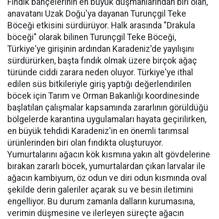
Fındık bahçelerinin en büyük düşmanlarından biri olan,
anavatanı Uzak Doğu'ya dayanan Turunçgil Teke
Böceği etkisini sürdürüyor. Halk arasında "Drakula
böceği" olarak bilinen Turunçgil Teke Böceği,
Türkiye'ye girişinin ardından Karadeniz'de yayılışını
sürdürürken, başta fındık olmak üzere birçok ağaç
türünde ciddi zarara neden oluyor. Türkiye'ye ithal
edilen süs bitkileriyle giriş yaptığı değerlendirilen
böcek için Tarım ve Orman Bakanlığı koordinesinde
başlatılan çalışmalar kapsamında zararlının görüldüğü
bölgelerde karantina uygulamaları hayata geçirilirken,
en büyük tehdidi Karadeniz'in en önemli tarımsal
ürünlerinden biri olan fındıkta oluşturuyor.
Yumurtalarını ağacın kök kısmına yakın alt gövdelerine
bırakan zararlı böcek, yumurtalardan çıkan larvalar ile
ağacın kambiyum, öz odun ve diri odun kısmında oval
şekilde derin galeriler açarak su ve besin iletimini
engelliyor. Bu durum zamanla dalların kurumasına,
verimin düşmesine ve ilerleyen süreçte ağacın