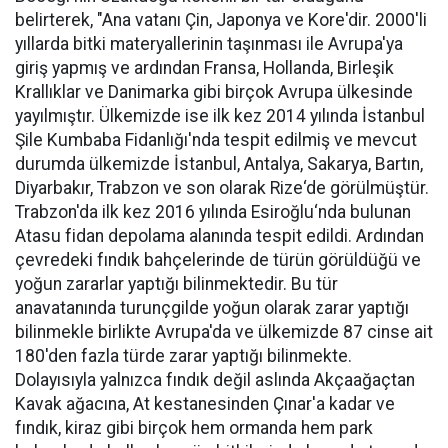
belirterek, "Ana vatanı Çin, Japonya ve Kore'dir. 2000'li
yıllarda bitki materyallerinin taşınması ile Avrupa'ya
giriş yapmış ve ardından Fransa, Hollanda, Birleşik
Krallıklar ve Danimarka gibi birçok Avrupa ülkesinde
yayılmıştır. Ülkemizde ise ilk kez 2014 yılında İstanbul
Şile Kumbaba Fidanlığı'nda tespit edilmiş ve mevcut
durumda ülkemizde İstanbul, Antalya, Sakarya, Bartın,
Diyarbakır, Trabzon ve son olarak Rize‘de görülmüştür.
Trabzon'da ilk kez 2016 yılında Esiroğlu‘nda bulunan
Atasu fidan depolama alanında tespit edildi. Ardından
çevredeki fındık bahçelerinde de türün görüldüğü ve
yoğun zararlar yaptığı bilinmektedir. Bu tür
anavatanında turunçgilde yoğun olarak zarar yaptığı
bilinmekle birlikte Avrupa'da ve ülkemizde 87 cinse ait
180'den fazla türde zarar yaptığı bilinmekte.
Dolayısıyla yalnızca fındık değil aslında Akçaağaçtan
Kavak ağacına, At kestanesinden Çınar'a kadar ve
fındık, kiraz gibi birçok hem ormanda hem park