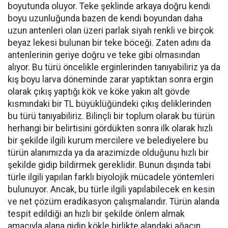
boyutunda oluyor. Teke şeklinde arkaya doğru kendi
boyu uzunluğunda bazen de kendi boyundan daha
uzun antenleri olan üzeri parlak siyah renkli ve birçok
beyaz lekesi bulunan bir teke böceği. Zaten adını da
antenlerinin geriye doğru ve teke gibi olmasından
alıyor. Bu türü öncelikle erginlerinden tanıyabiliriz ya da
kış boyu larva döneminde zarar yaptıktan sonra ergin
olarak çıkış yaptığı kök ve köke yakın alt gövde
kısmındaki bir TL büyüklüğündeki çıkış deliklerinden
bu türü tanıyabiliriz. Bilinçli bir toplum olarak bu türün
herhangi bir belirtisini gördükten sonra ilk olarak hızlı
bir şekilde ilgili kurum mercilere ve belediyelere bu
türün alanımızda ya da arazimizde olduğunu hızlı bir
şekilde gidip bildirmek gereklidir. Bunun dışında tabi
türle ilgili yapılan farklı biyolojik mücadele yöntemleri
bulunuyor. Ancak, bu türle ilgili yapılabilecek en kesin
ve net çözüm eradikasyon çalışmalarıdır. Türün alanda
tespit edildiği an hızlı bir şekilde önlem almak
amacıyla alana gidip kökle birlikte alandaki ağacın