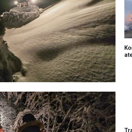
Ko
at
Tr