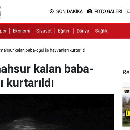
SON DAKİKA
FOTO GALERİ
por
Ekonomi
Siyaset
Eğitim
Dünya
Sağlık
ahsur kalan baba-oğul ile hayvanları kurtarıldı
ahsur kalan baba-
Re
ı kurtarıldı