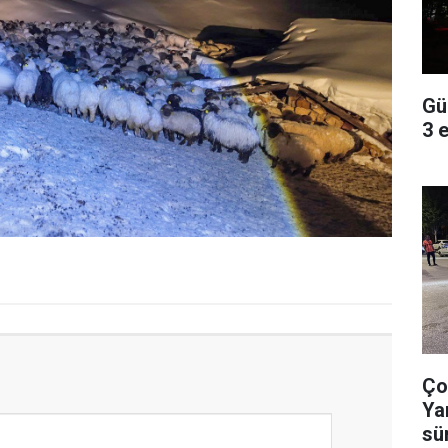
Gü
3 
Ço
Ya
sü