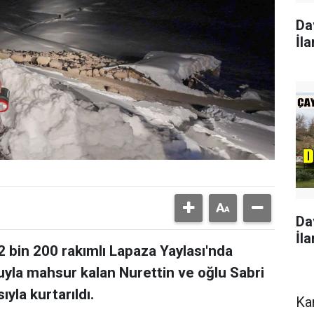
Da
İla
Da
İla
2 bin 200 rakımlı Lapaza Yaylası'nda
yla mahsur kalan Nurettin ve oğlu Sabri
ıyla kurtarıldı.
Ka