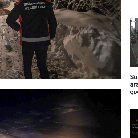
Sü
ar
ço