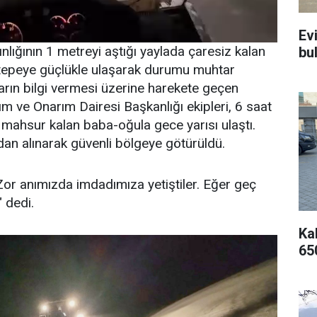
Ev
lığının 1 metreyi aştığı yaylada çaresiz kalan
bu
r tepeye güçlükle ulaşarak durumu muhtar
tarın bilgi vermesi üzerine harekete geçen
m ve Onarım Dairesi Başkanlığı ekipleri, 6 saat
ahsur kalan baba-oğula gece yarısı ulaştı.
an alınarak güvenli bölgeye götürüldü.
Zor anımızda imdadımıza yetiştiler. Eğer geç
" dedi.
Kal
65