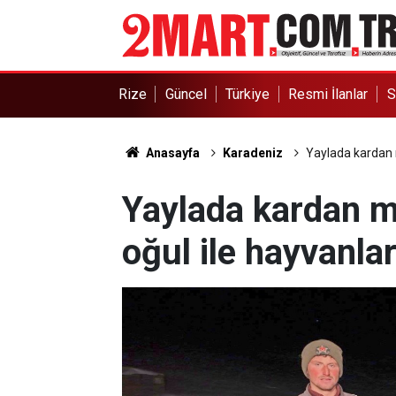
Rize
Güncel
Türkiye
Resmi İlanlar
S
Anasayfa
Karadeniz
Yaylada kardan m
Yaylada kardan m
oğul ile hayvanlar