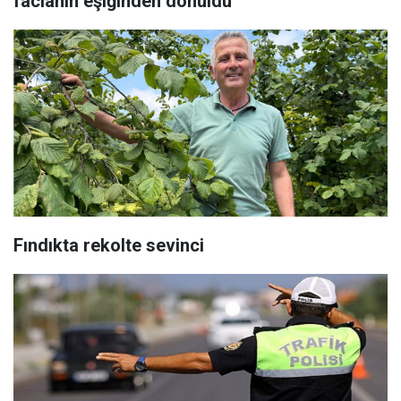
facianın eşiğinden dönüldü
Fındıkta rekolte sevinci