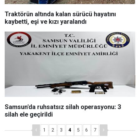
Traktörün altında kalan sürücü hayatını
kaybetti, eşi ve kızı yaralandı
Samsun'da ruhsatsız silah operasyonu: 3
silah ele geçirildi
1
2
3
4
5
6
7