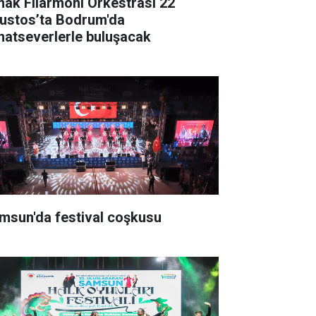
mak Filarmoni Orkestrası 22
ustos’ta Bodrum'da
natseverlerle buluşacak
msun'da festival coşkusu