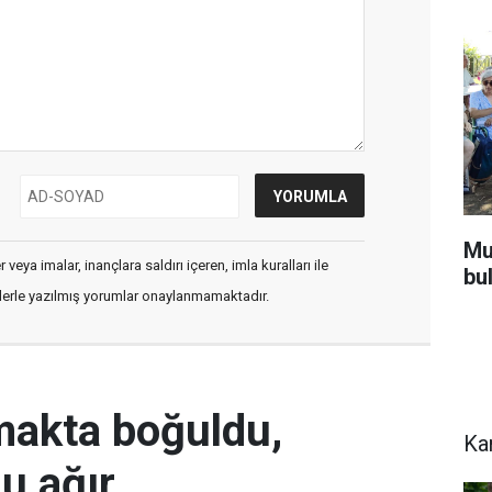
Mu
veya imalar, inançlara saldırı içeren, imla kuralları ile
bu
flerle yazılmış yorumlar onaylanmamaktadır.
rmakta boğuldu,
Ka
u ağır