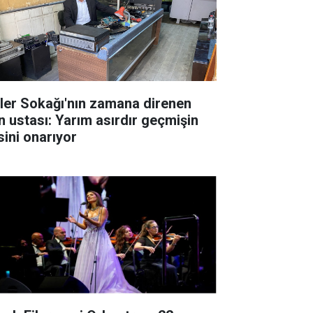
'ler Sokağı'nın zamana direnen
n ustası: Yarım asırdır geçmişin
sini onarıyor