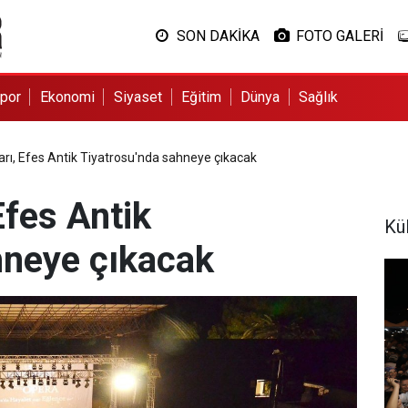
SON DAKİKA
FOTO GALERİ
por
Ekonomi
Siyaset
Eğitim
Dünya
Sağlık
ları, Efes Antik Tiyatrosu'nda sahneye çıkacak
Efes Antik
Kül
hneye çıkacak