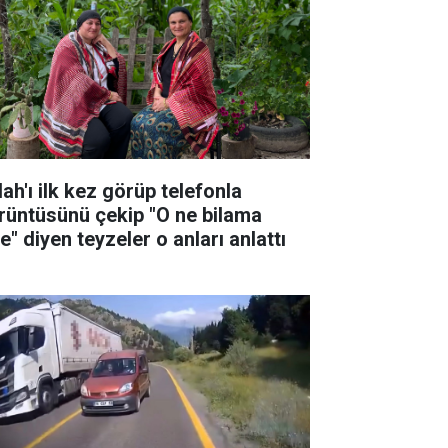
ah'ı ilk kez görüp telefonla
rüntüsünü çekip "O ne bilama
e" diyen teyzeler o anları anlattı