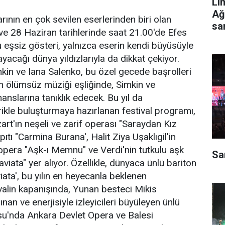
Li
Ağ
varının en çok sevilen eserlerinden biri olan
sa
 ve 28 Haziran tarihlerinde saat 21.00'de Efes
 eşsiz gösteri, yalnızca eserin kendi büyüsüyle
acağı dünya yıldızlarıyla da dikkat çekiyor.
kin ve Iana Salenko, bu özel gecede başrolleri
in ölümsüz müziği eşliğinde, Simkin ve
anslarına tanıklık edecek. Bu yıl da
erikle buluşturmaya hazırlanan festival programı,
art'ın neşeli ve zarif operası "Saraydan Kız
ıtı "Carmina Burana', Halit Ziya Uşaklıgil'in
pera "Aşk-ı Memnu" ve Verdi'nin tutkulu aşk
Sa
viata" yer alıyor. Özellikle, dünyaca ünlü bariton
iata', bu yılın en heyecanla beklenen
valin kapanışında, Yunan besteci Mikis
an ve enerjisiyle izleyicileri büyüleyen ünlü
osu'nda Ankara Devlet Opera ve Balesi