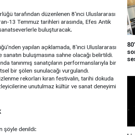
üğü tarafından düzenlenen 8'inci Uluslararası
ran-13 Temmuz tarihleri arasında, Efes Antik
 sanatseverlerle buluşturacak
.
80
ğü'nden yapılan açıklamada, 8'inci Uluslararası
so
le sanatın buluşmasına sahne olacağı belirtildi.
se
ında tanınmış sanatçıların performanslarıyla bir
itsel bir şölen sunulacağı vurgulandı.
izlenme rekorları kıran festivalin, tarihi dokuda
zleyicilerine unutulmaz kültür ve sanat deneyimi
K
n şöyle denildi
: