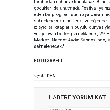
tarafından sahneye konulacak. 8'inci U
çocukları da unutmadı. Festival, yalnız
eden bir program sunmaya devam edi
sahnelenecek olan renkli ve eğlenceli
izleyicileri kitapların büyülü dünyasıy
vurgulayan bu tek perdelik eser, 29 
Merkezi Necdet Aydın Sahnesi'nde, saa
sahnelenecek
."
FOTOĞRAFLI
DHA
Kaynak:
HABERE
YORUM KAT