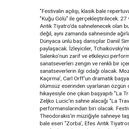
"Festivalin açılışı, klasik bale repertu
"Kuğu Gölü" ile gerçekleştirilecek. 27
Antik Tiyatro'da sahnelenecek olan bu
değil, aynı zamanda sahnesinde ağırlay
Dünyaca ünlü baş dansçılar Daniil Sim
paylaşacak. İzleyiciler, Tchaikovsky'n
Salenko'nun zarif ve etkileyici perform
sanatseverleri zengin ve renkli bir iç
sanatseverlerin ilgi odağı olacak. Moz
Kaçırma', Carl Orff'un dramatik başyap
ölümsüz eserinden uyarlanan özgün o
hikayesiyle öne çıkan başyapıtı "La Tra
Zeljko Lucic'in sahne alacağı "La Trav
performanslarından biri olacak. Festi
Theodorakis'in müziğiyle sahneye taşın
bale eseri "Zorba', Efes Antik Tiyatr