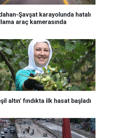
dahan-Şavşat karayolunda hatalı
llama araç kamerasında
şil altın' fındıkta ilk hasat başladı