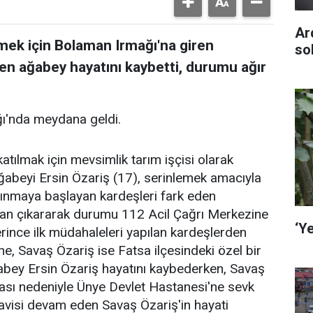
Ar
mek için Bolaman Irmağı'na giren
so
ten ağabey hayatını kaybetti, durumu ağır
ğı'nda meydana geldi.
katılmak için mevsimlik tarım işçisi olarak
ğabeyi Ersin Özariş (17), serinlemek amacıyla
pınmaya başlayan kardeşleri fark eden
udan çıkararak durumu 112 Acil Çağrı Merkezine
‘Ye
lerince ilk müdahaleleri yapılan kardeşlerden
e, Savaş Özariş ise Fatsa ilçesindeki özel bir
ğabey Ersin Özariş hayatını kaybederken, Savaş
ası nedeniyle Ünye Devlet Hastanesi'ne sevk
davisi devam eden Savaş Özariş'in hayati