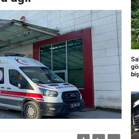
Sal
gö
biş