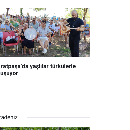
ratpaşa’da yaşlılar türkülerle
luşuyor
radeniz