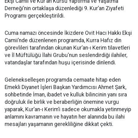
Ekşi Camii ve Kur’an Kursu Yaptırma ve Yaşatma
Derneği’nin ortaklaşa düzenlediği 9. Kur’an Ziyafeti
Programı gerçekleştirildi.
Cuma namazı öncesinde İkizdere Ovit Hacı Hakkı Ekşi
Camii’nde düzenlenen programda, Kurra Hafız din
görevlileri tarafından okunan Kur’an-ı Kerim tilavetleri
ve İl Müftülüğü İlahi Grubu'nun seslendirdiği ilahiler,
vatandaşlar tarafından huşu içerisinde dinlendi.
Gelenekselleşen programda cemaate hitap eden
Emekli Diyanet İşleri Başkan Yardımcısı Ahmet Şark,
sohbetinde İman, ibadet ve kulluk bilincinin yanı sıra
doğruluk ile birlik ve beraberliğin önemine vurgu
yaparak, Kur’an-ı Kerim’i sadece okumakla yetinmeyip
anlamını kavramanın ve hayatın her alanında bu ilahi
mesajları yaşamanın gerekliliğine dikkat çekti.