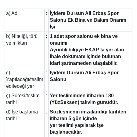
a) Adı
:
İyidere Dursun Ali Erbaş Spor
Salonu Ek Bina ve Bakım Onarım
İşi
b) Niteliği, türü
:
1 adet spor salonu ek bina ve
ve miktarı
onarımı
Ayrıntılı bilgiye EKAP’ta yer alan
ihale dokümanı içinde bulunan
idari şartnameden ulaşılabilir.
c)
:
İyidere Dursun Ali Erbaş Spor
Yapılacağı/teslim
Salonu
edileceği yer
ç) Süresi/teslim
:
Yer tesliminden itibaren 180
tarihi
(YüzSeksen) takvim günüdür.
d) İşe başlama
:
Sözleşmenin imzalandığı tarihten
tarihi
itibaren 5 gün içinde
yer teslimi yapılarak işe
başlanacaktır.