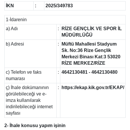
İKN
:
2025/349783
1-İdarenin
a) Adı
:
RİZE GENÇLİK VE SPOR İL
MÜDÜRLÜĞÜ
b) Adresi
:
Müftü Mahallesi Stadyum
Sk. No:36 Rize Gençlik
Merkezi Binası Kat:3 53020
RİZE MERKEZ/RİZE
c) Telefon ve faks
:
4642130481 - 4642130480
numarası
ç) İhale dokümanının
:
https://ekap.kik.gov.tr/EKAP/
görülebileceği ve e-
imza kullanılarak
indirilebileceği internet
sayfası
2- İhale konusu yapım işinin