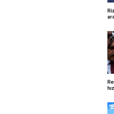
Ri
ar
Re
hı