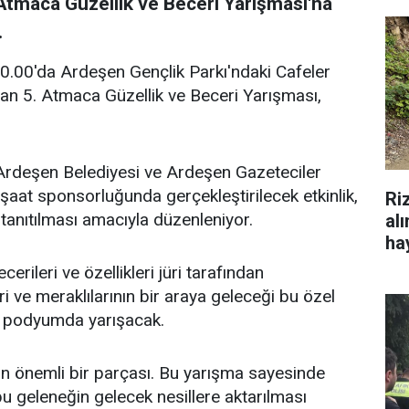
Atmaca Güzellik ve Beceri Yarışması'na
.
.00'da Ardeşen Gençlik Parkı'ndaki Cafeler
lan 5. Atmaca Güzellik ve Beceri Yarışması,
 Ardeşen Belediyesi ve Ardeşen Gazeteciler
nşaat sponsorluğunda gerçekleştirilecek etkinlik,
Ri
tanıtılması amacıyla düzenleniyor.
al
hay
erileri ve özellikleri jüri tarafından
ri ve meraklılarının bir araya geleceği bu özel
ar podyumda yarışacak.
nın önemli bir parçası. Bu yarışma sayesinde
 geleneğin gelecek nesillere aktarılması