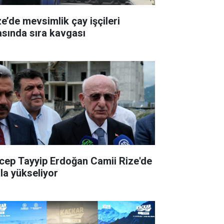
ze’de mevsimlik çay işçileri
asında sıra kavgası
cep Tayyip Erdoğan Camii Rize'de
zla yükseliyor