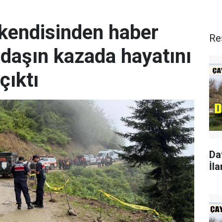
 kendisinden haber
Re
daşın kazada hayatını
çıktı
Da
İla