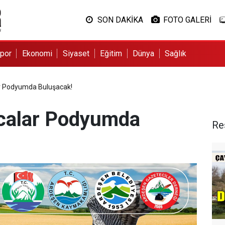
SON DAKİKA
FOTO GALERİ
por
Ekonomi
Siyaset
Eğitim
Dünya
Sağlık
r Podyumda Buluşacak!
calar Podyumda
Re