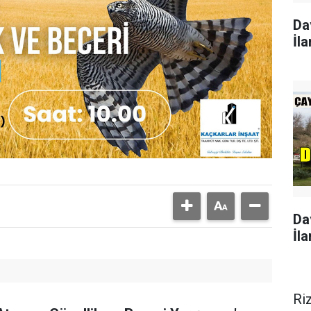
Da
İla
Da
İla
Ri