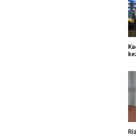
Ka
ke
Ri