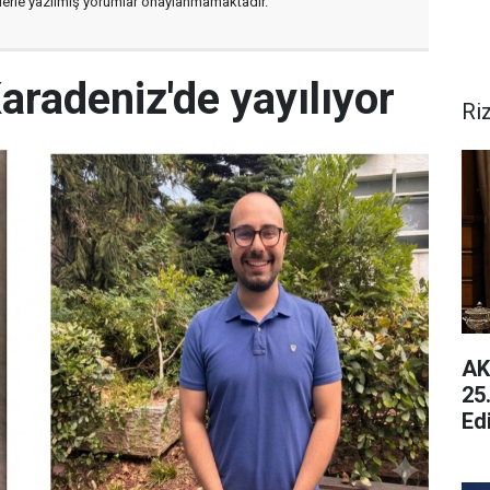
flerle yazılmış yorumlar onaylanmamaktadır.
aradeniz'de yayılıyor
Ri
AK
25
Ed
Ge