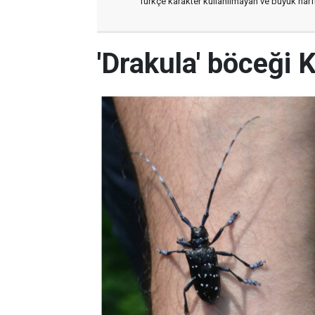
Türkçe karakter kullanılmayan ve büyük har
'Drakula' böceği K