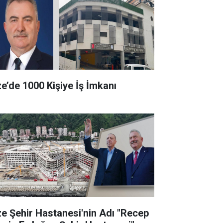
ze’de 1000 Kişiye İş İmkanı
ze Şehir Hastanesi'nin Adı "Recep