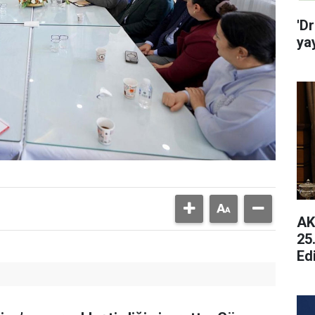
'D
yay
AK
25
Ed
Ge