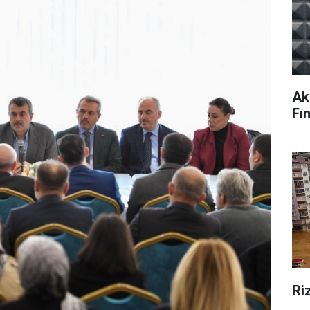
Ak
Fın
Ri