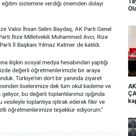
Ta
ın eğitim sistemine verdiği önemden dolayı
Ol
Rize Valisi İhsan Selim Baydaş, AK Parti Genel
Parti Rize Milletvekili Muhammed Avcı, Rize
rti İl Başkanı Yılmaz Katmer de katıldı.
na ilişkin sosyal medya hesabından yaptığı
de değerli öğretmenlerimizle bir araya
unduk. Türkiye’nin dört bir yanında ziyaret
AK
esinden liselerimize dek tüm okul kademe ve
ÇA
geliyor, bu değerli toplantılarımız ışığında
ka
u vesileyle toplantıya iştirak ederek fikir ve
etli öğretmenlerimize teşekkür ediyorum.”