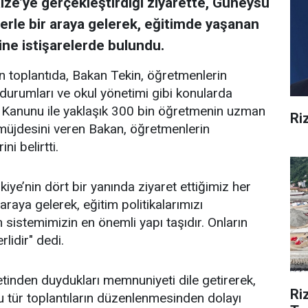
Rize’ye gerçekleştirdiği ziyarette, Güneysu
rle bir araya gelerek, eğitimde yaşanan
ine istişarelerde bulundu.
toplantıda, Bakan Tekin, öğretmenlerin
 durumları ve okul yönetimi gibi konularda
ği Kanunu ile yaklaşık 300 bin öğretmenin uzman
Ri
müjdesini veren Bakan, öğretmenlerin
i belirtti.
ye’nin dört bir yanında ziyaret ettiğimiz her
aya gelerek, eğitim politikalarımızı
m sistemimizin en önemli yapı taşıdır. Onların
rlidir" dedi.
etinden duydukları memnuniyeti dile getirerek,
Ri
i bu tür toplantıların düzenlenmesinden dolayı