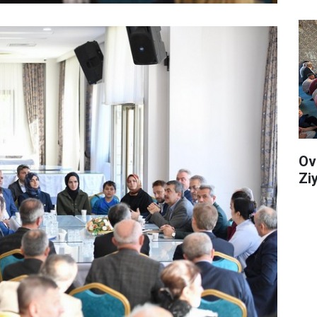
Ov
Zi