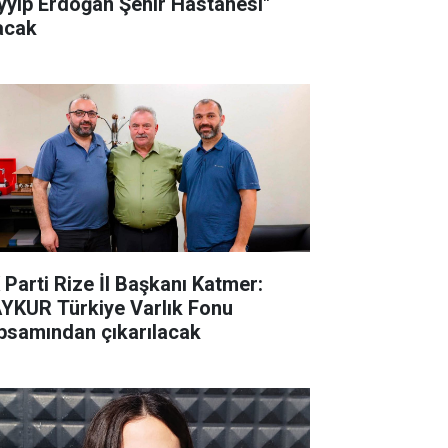
yyip Erdoğan Şehir Hastanesi"
acak
 Parti Rize İl Başkanı Katmer:
YKUR Türkiye Varlık Fonu
psamından çıkarılacak