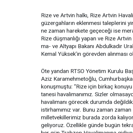
Rize ve Artvin halkı, Rize Artvin Haval
güzergahların eklenmesi taleplerini y
ne zaman harekete geçeceği ise mer
Rize düşmanlığı yapan ve Rize Artvin
ma- ve Altyapı Bakanı Abdulkadir Uralo
Kemal Yüksek’in görevden alınması o
Öte yandan RTSO Yönetim Kurulu Baş
Aziz Karamehmetoğlu, Cumhurbaşkanı
konuşmuştu: “Rize için birkaç konuyu
tanesi havalimanımız. Sizler olmasay
havalimanı görecek durumda değildik. 
istirhamımız var. Bunu zaman zaman di
milletvekillerimiz burada zorda kalıyo
geliyoruz. Özellikle günde bugün tek
her gün Trabzon Havalimanına gidiyor