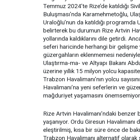
Temmuz 2024’te Rize’de katıldığı Sivi
Buluşması’nda Karamehmetoğlu, Ulaş
Uraloğlu’nun da katıldığı programda U
belirterek bu durumun Rize Artvin Hav
yollarında kaldıklarını dile getirdi. 
seferi haricinde herhangi bir gelişme
güzergahların eklenmemesi nedeniyl
Ulaştırma-ma- ve Altyapı Bakanı Abdu
üzerine yıllık 15 milyon yolcu kapasite
Trabzon Havalimanı’nın yolcu sayısı
Havalimanı’na yeni seferlerin ve güz
mağduriyet yaşamasını önemsemiyor
Rize Artvin Havalimanı’ndaki benzer
yaşanıyor. Ordu Giresun Havalimanı da
eleştirilmiş, kısa bir süre önce de ba
Trabzon Havalimanı alternatif olarak