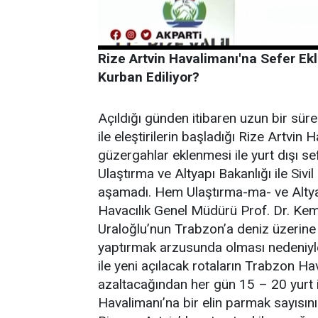
Rize Artvin Havalimanı'na Sefer E
Kurban Ediliyor?
Açıldığı günden itibaren uzun bir süre
ile eleştirilerin başladığı Rize Artvin 
güzergahlar eklenmesi ile yurt dışı sef
Ulaştırma ve Altyapı Bakanlığı ile Sivi
aşamadı. Hem Ulaştırma-ma- ve Altyap
Havacılık Genel Müdürü Prof. Dr. Kem
Uraloğlu’nun Trabzon’a deniz üzerine y
yaptırmak arzusunda olması nedeniyle
ile yeni açılacak rotaların Trabzon H
azaltacağından her gün 15 – 20 yurt i
Havalimanı’na bir elin parmak sayısı