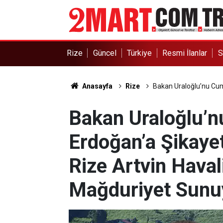
Rize
Güncel
Türkiye
Resmi İlanlar
S
Anasayfa
Rize
Bakan Uraloğlu’nu Cum
Bakan Uraloğlu’
Erdoğan’a Şikaye
Rize Artvin Hava
Mağduriyet Sunu