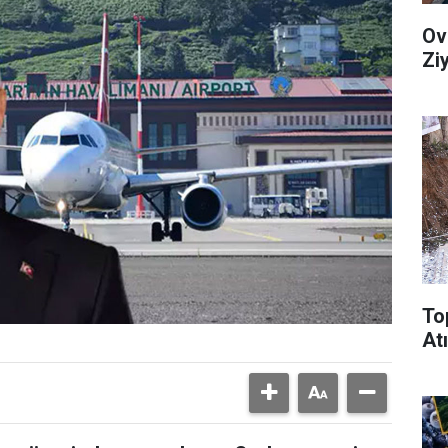
Ov
Zi
To
Atı