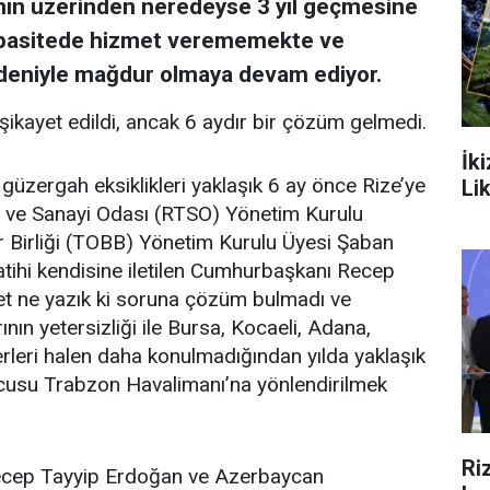
şının üzerinden neredeyse 3 yıl geçmesine
apasitede hizmet verememekte ve
nedeniyle mağdur olmaya devam ediyor.
kayet edildi, ancak 6 aydır bir çözüm gelmedi.
İk
güzergah eksiklikleri yaklaşık 6 ay önce Rize’ye
Li
et ve Sanayi Odası (RTSO) Yönetim Kurulu
r Birliği (TOBB) Yönetim Kurulu Üyesi Şaban
ihi kendisine iletilen Cumhurbaşkanı Recep
et ne yazık ki soruna çözüm bulmadı ve
ının yetersizliği ile Bursa, Kocaeli, Adana,
erleri halen daha konulmadığından yılda yaklaşık
lcusu Trabzon Havalimanı’na yönlendirilmek
Ri
cep Tayyip Erdoğan ve Azerbaycan