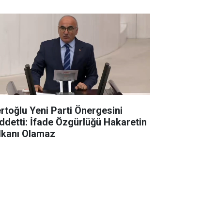
rtoğlu Yeni Parti Önergesini
ddetti: İfade Özgürlüğü Hakaretin
lkanı Olamaz