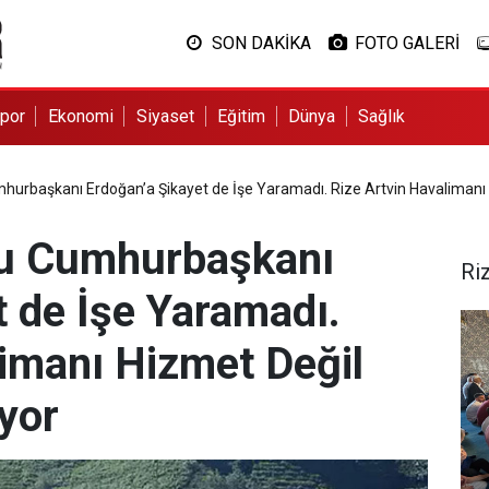
SON DAKİKA
FOTO GALERİ
por
Ekonomi
Siyaset
Eğitim
Dünya
Sağlık
hurbaşkanı Erdoğan’a Şikayet de İşe Yaramadı. Rize Artvin Havalimanı
nu Cumhurbaşkanı
Ri
t de İşe Yaramadı.
limanı Hizmet Değil
yor