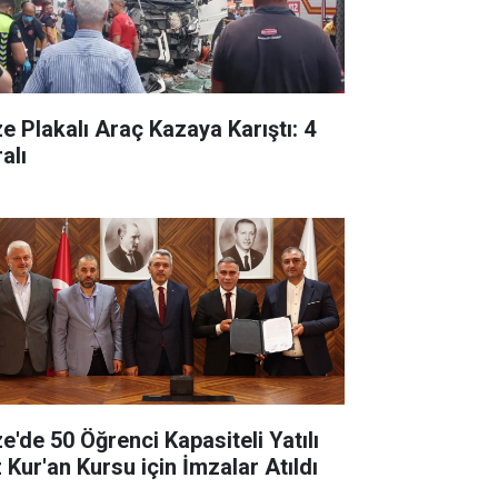
ze Plakalı Araç Kazaya Karıştı: 4
alı
ze'de 50 Öğrenci Kapasiteli Yatılı
 Kur'an Kursu için İmzalar Atıldı