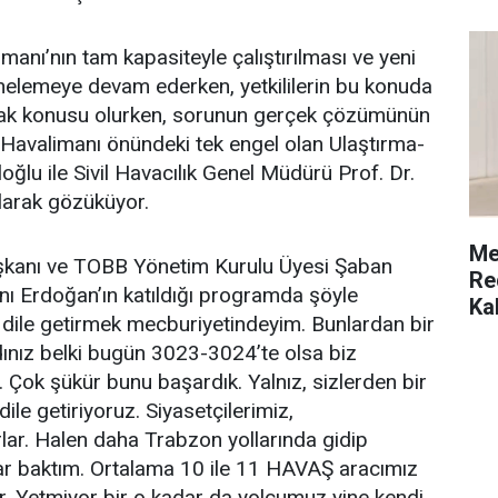
imanı’nın tam kapasiteyle çalıştırılması ve yeni
inelemeye devam ederken, yetkililerin bu konuda
ak konusu olurken, sorunun gerçek çözümünün
 Havalimanı önündeki tek engel olan Ulaştırma-
ğlu ile Sivil Havacılık Genel Müdürü Prof. Dr.
larak gözüküyor.
Me
kanı ve TOBB Yönetim Kurulu Üyesi Şaban
Re
 Erdoğan’ın katıldığı programda şöyle
Ka
 dile getirmek mecburiyetindeyim. Bunlardan bir
dınız belki bugün 3023-3024’te olsa biz
Çok şükür bunu başardık. Yalnız, sizlerden bir
le getiriyoruz. Siyasetçilerimiz,
rlar. Halen daha Trabzon yollarında gidip
rar baktım. Ortalama 10 ile 11 HAVAŞ aracımız
. Yetmiyor bir o kadar da yolcumuz yine kendi