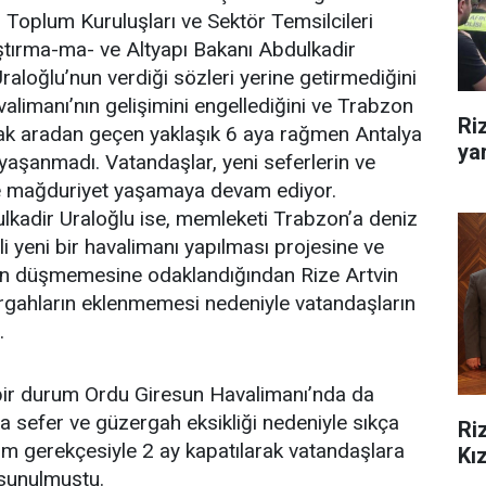
l Toplum Kuruluşları ve Sektör Temsilcileri
tırma-ma- ve Altyapı Bakanı Abdulkadir
raloğlu’nun verdiği sözleri yerine getirmediğini
alimanı’nın gelişimini engellediğini ve Trabzon
Ri
Ancak aradan geçen yaklaşık 6 aya rağmen Antalya
yar
 yaşanmadı. Vatandaşlar, yeni seferlerin ve
e mağduriyet yaşamaya devam ediyor.
lkadir Uraloğlu ise, memleketi Trabzon’a deniz
li yeni bir havalimanı yapılması projesine ve
nın düşmemesine odaklandığından Rize Artvin
ergahların eklenmemesi nedeniyle vatandaşların
.
 bir durum Ordu Giresun Havalimanı’nda da
 sefer ve güzergah eksikliği nedeniyle sıkça
Ri
kım gerekçesiyle 2 ay kapatılarak vatandaşlara
Kız
 sunulmuştu.