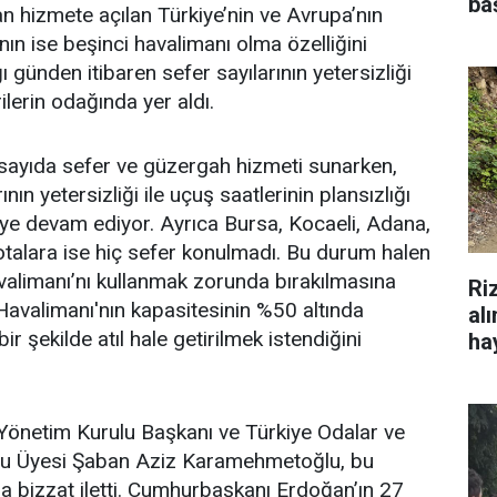
ba
n hizmete açılan Türkiye’nin ve Avrupa’nın
nın ise beşinci havalimanı olma özelliğini
ı günden itibaren sefer sayılarının yetersizliği
ilerin odağında yer aldı.
ı sayıda sefer ve güzergah hizmeti sunarken,
nın yetersizliği ile uçuş saatlerinin plansızlığı
ye devam ediyor. Ayrıca Bursa, Kocaeli, Adana,
otalara ise hiç sefer konulmadı. Bu durum halen
valimanı’nı kullanmak zorunda bırakılmasına
Ri
Havalimanı'nın kapasitesinin %50 altında
al
 bir şekilde atıl hale getirilmek istendiğini
hay
Yönetim Kurulu Başkanı ve Türkiye Odalar ve
ulu Üyesi Şaban Aziz Karamehmetoğlu, bu
 bizzat iletti. Cumhurbaşkanı Erdoğan’ın 27