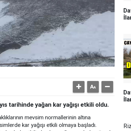
Da
İla
Da
İla
s tarihinde yağan kar yağışı etkili oldu.
ıklarının mevsim normallerinin altına
simlerde kar yağışı etkili olmaya başladı.
Ri