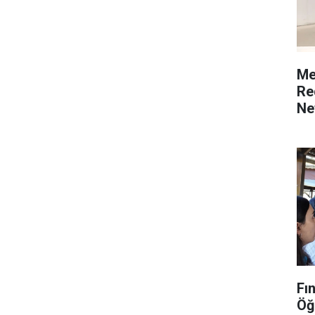
Me
Re
Ne
Fı
Öğ