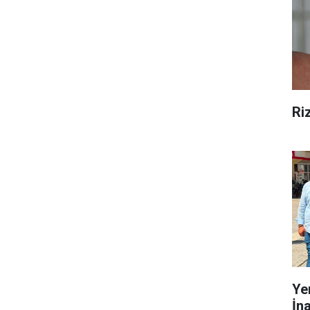
Ri
Ye
İn