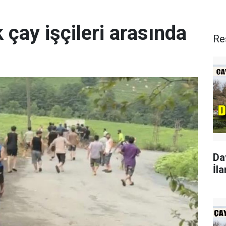
 çay işçileri arasında
Re
Da
İla