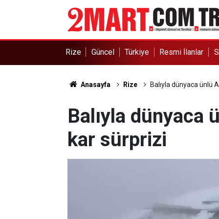
Rize
Güncel
Türkiye
Resmi İlanlar
S
Anasayfa
Rize
Balıyla dünyaca ünlü A
Balıyla dünyaca ü
kar sürprizi