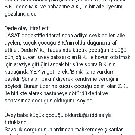
B.K., dede M.K. ve babaanne A.K., ile bir aile üyesini
gözaltına aldı.
Dede olayı itiraf etti
JASAT dedektifleri tarafından adliye sevk edilen aile
üyeleri, küçük çocuğu B.K.'nin öldürdüğünü itiraf
ettiler. Dede M.K., ifadesinde küçük çocuğun öldüğü
gün, oğlu, yani üvey babası olan B.K. ile koyun otlatmak
için araziye gittiğini ancak bir süre sonra B.K.'nin
kucağında Y.E.Y'yi getirerek, 'Bir iki tane vurdum,
bayıldı. Şuna bir bakın' diyerek kendisine verdiğini
söyledi. Bunun üzerine küçük çocuğu gelini olan Z.K.,
ile birlikte alarak hastaneye götürdüklerini ve
sonrasında çocuğun öldüğünü söyledi.
Üvey baba küçük çocuğu öldürdüğü iddiasıyla
tutuklandı
Savcılık sorgusunun ardından mahkemeye çıkarılan