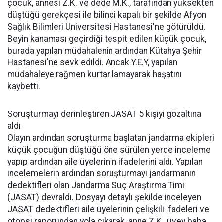
çocuk, annesi Z.K. ve dede M.K., tarafından yüksekten
düştüğü gerekçesi ile bilinci kapalı bir şekilde Afyon
Sağlık Bilimleri Üniversitesi Hastanesi'ne götürüldü.
Beyin kanaması geçirdiği tespit edilen küçük çocuk,
burada yapılan müdahalenin ardından Kütahya Şehir
Hastanesi'ne sevk edildi. Ancak Y.E.Y, yapılan
müdahaleye rağmen kurtarılamayarak haşatını
kaybetti.
Soruşturmayı derinleştiren JASAT 5 kişiyi gözaltına
aldı
Olayın ardından soruşturma başlatan jandarma ekipleri
küçük çocuğun düştüğü öne sürülen yerde inceleme
yapıp ardından aile üyelerinin ifadelerini aldı. Yapılan
incelemelerin ardından soruşturmayı jandarmanın
dedektifleri olan Jandarma Suç Araştırma Timi
(JASAT) devraldı. Dosyayı detaylı şekilde inceleyen
JASAT dedektifleri aile üyelerinin çelişkili ifadeleri ve
otopsi raporundan yola çıkarak, anne Z.K., üvey baba