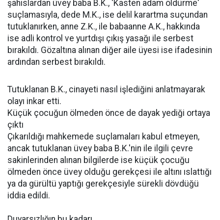
şahıslardan üvey baba B.K., 'Kasten adam öldürme'
suçlamasıyla, dede M.K., ise delil karartma suçundan
tutuklanırken, anne Z.K., ile babaanne A.K., hakkında
ise adli kontrol ve yurtdışı çıkış yasağı ile serbest
bırakıldı. Gözaltına alınan diğer aile üyesi ise ifadesinin
ardından serbest bırakıldı.
Tutuklanan B.K., cinayeti nasıl işlediğini anlatmayarak
olayı inkar etti.
Küçük çocuğun ölmeden önce de dayak yediği ortaya
çıktı
Çıkarıldığı mahkemede suçlamaları kabul etmeyen,
ancak tutuklanan üvey baba B.K.'nin ile ilgili çevre
sakinlerinden alınan bilgilerde ise küçük çocuğu
ölmeden önce üvey olduğu gerekçesi ile altını ıslattığı
ya da gürültü yaptığı gerekçesiyle sürekli dövdüğü
iddia edildi.
Duyarsızlığın bu kadarı