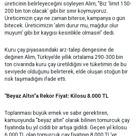
üreticinin belirleyeceğini söyleyen Alim, "Biz ‘limit 150-
200 bin ton olacak’ gibi bir sınır koymuyoruz.
Üreticimizin çayı ne zaman biterse, kampanya o gün
bitecek. Üreticimizin ‘alım durur mu, mağdur olur
muyum’ gibi bir kaygısı kesinlikle olmasın" dedi.
Kuru çay piyasasındaki arz-talep dengesine de
değinen Alim, Türkiye’de yıllık ortalama 290-300 bin
ton civarında kuru çay üretildiğini ve tüketimin de bu
seviyede olduğunu belirterek, elde oluşan stoğun bir
risk taşımadığını ifade etti.
"Beyaz Altın"a Rekor Fiyat: Kilosu 8.000 TL
Toplanması büyük emek ve sabır gerektiren,
kamuoyunda "beyaz altın" olarak bilinen tomurcuk çay
fiyatında bu yıl ciddi bir artışa gidildi. Geçen yıl kilosu
6.000 TL olan tomurcuk çay fiyatının 8.000 TL’ye