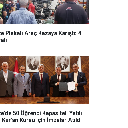
ze Plakalı Araç Kazaya Karıştı: 4
alı
ze'de 50 Öğrenci Kapasiteli Yatılı
 Kur'an Kursu için İmzalar Atıldı