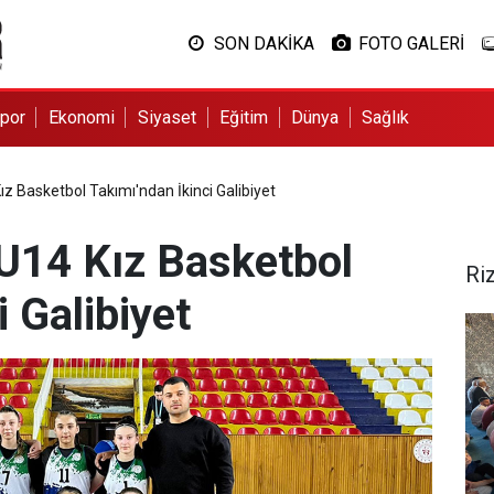
SON DAKİKA
FOTO GALERİ
por
Ekonomi
Siyaset
Eğitim
Dünya
Sağlık
z Basketbol Takımı'ndan İkinci Galibiyet
U14 Kız Basketbol
Ri
i Galibiyet