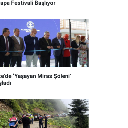
kapa Festivali Başlıyor
ze’de ‘Yaşayan Miras Şöleni’
şladı