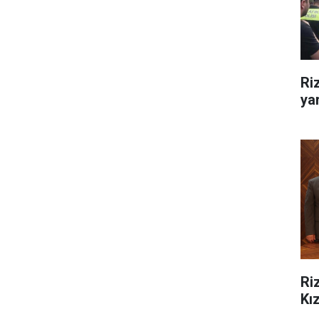
Ri
yar
Ri
Kız