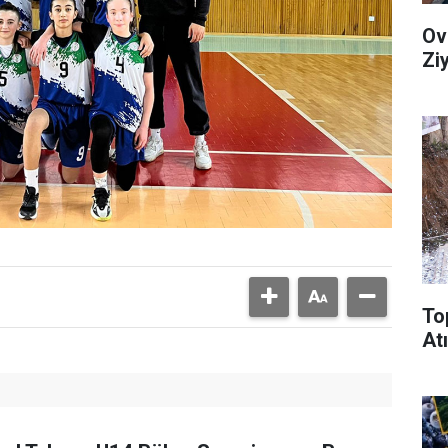
Ov
Zi
To
Atı