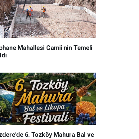
phane Mahallesi Camii'nin Temeli
ldı
izdere'de 6. Tozköy Mahura Bal ve