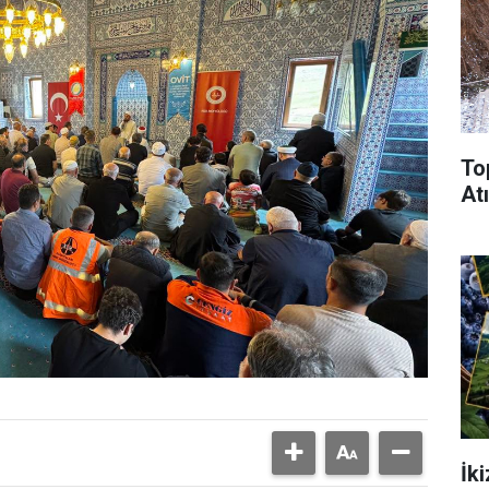
To
Atı
İk