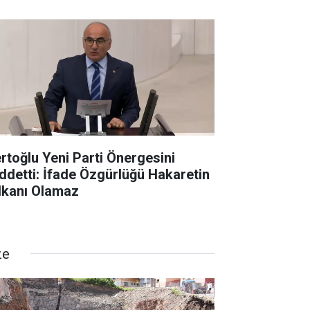
rtoğlu Yeni Parti Önergesini
ddetti: İfade Özgürlüğü Hakaretin
lkanı Olamaz
ze