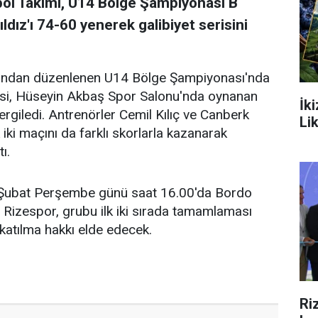
ol Takımı, U14 Bölge Şampiyonası B
ldız'ı 74-60 yenerek galibiyet serisini
fından düzenlenen U14 Bölge Şampiyonası'nda
isi, Hüseyin Akbaş Spor Salonu'nda oynanan
İk
giledi. Antrenörler Cemil Kılıç ve Canberk
Li
 iki maçını da farklı skorlarla kazanarak
ı.
 6 Şubat Perşembe günü saat 16.00'da Bordo
 Rizespor, grubu ilk iki sırada tamamlaması
atılma hakkı elde edecek.
Ri