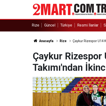
Rize
Güncel
Türkiye
Resmi İlanlar
S
Anasayfa
Rize
Çaykur Rizespor U14 Kı
Çaykur Rizespor 
Takımı'ndan İkinc