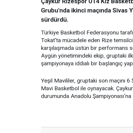
Çaykur Rizespor U14 Kız Basketb
Grubu'nda ikinci maçında Sivas Yı
sürdürdü.
Türkiye Basketbol Federasyonu tara
Tokat'ta mücadele eden Rize temsilc
karşılaşmada üstün bir performans ser
Aygün yönetimindeki ekip, gruptaki ilk
şampiyonaya iddialı bir başlangıç yapt
Yeşil Mavililer, gruptaki son maçını
Mavi Basketbol ile oynayacak. Çaykur
durumunda Anadolu Şampiyonası'na k