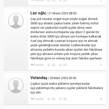
Yanıtla
(0)
(0)
Laz oğlu
/ 21 Nisan 2025 08:00
Çay yok havalar soğuk kışın böyle soğuk etmedi
5000 işçi alsalar çaykur batar zaten batmiş nüfüs
sayimi var çaykurda torpilli işçiler almış verin
doldursun araba kontejanla çay alıyor 2 günde bir
araba dolar 5000 işçi alması için kontejan kalkacak
özel çay almıcak ozaman boşuna işçi ne alıncak
yazık gerektiği kadar alsınlar özellerokadar işçi
almamış yedekte kurada çikan işçileri alın fabrikaya
yeni işçi almanın anlamı yok boşuna yedek çikan
fabrikaya göre on onbeş kişi alsın fabrika ayarlasın
Yanıtla
(0)
(0)
Vatandaş
/ 09 Mart 2025 00:56
Çaykur işçisi araba yüklermi şimdiye kadar
işçi.yüklemiyordu yabancı işçiler yüklerdi fabrikalara
işçi alın
Yanıtla
(0)
(0)