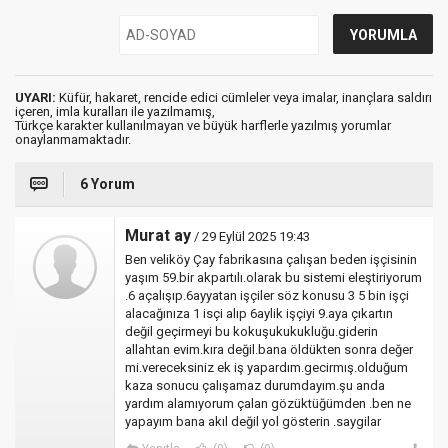
UYARI:
Küfür, hakaret, rencide edici cümleler veya imalar, inançlara saldırı
içeren, imla kuralları ile yazılmamış,
Türkçe karakter kullanılmayan ve büyük harflerle yazılmış yorumlar
onaylanmamaktadır.
6 Yorum
Murat ay
/ 29 Eylül 2025 19:43
Ben veliköy Çay fabrikasına çalışan beden işçisinin
yaşım 59.bir akpartılı.olarak bu sistemi eleştiriyorum
.6 açalışıp.6ayyatan işçiler söz konusu 3 5 bin işçi
alacağınıza 1 isçi alıp 6aylik işçiyi 9.aya çıkartın
değil geçirmeyi bu kokuşukukukluğu.giderin
allahtan evim.kıra değil.bana öldükten sonra değer
mi.vereceksiniz ek iş yapardım.gecirmış.olduğum
kaza sonucu çalışamaz durumdayım.şu anda
yardım alamıyorum çalan gözüktüğümden .ben ne
yapayım bana akıl değil yol gösterin .saygilar