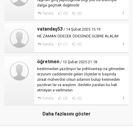
dalga geçmek değilmidir
Yanıtla
(0)
(0)
vatandaş53
/ 14 Şubat 2025 15:19
NE ZAMAN ÖDECEK ÖDESİNDE GÜBRE ALALIM
Yanıtla
(1)
(0)
öğretmen
/ 13 Şubat 2025 21:18
kestirmeden yazdırıyor lar pehlivantaşı na gitmeden
erzurum caddesinde gelen ölçenler in başında
ziraat mühendisi olsun adamını bulup kesmeden
yazdıran lar va araştırın .devletin paraları bu hak
etmeyen e verilmesin
Yanıtla
(3)
(0)
Daha fazlasını göster