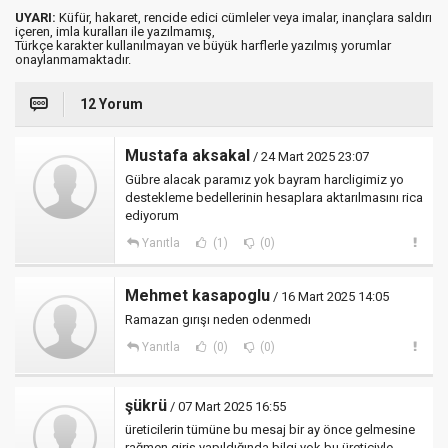
UYARI:
Küfür, hakaret, rencide edici cümleler veya imalar, inançlara saldırı
içeren, imla kuralları ile yazılmamış,
Türkçe karakter kullanılmayan ve büyük harflerle yazılmış yorumlar
onaylanmamaktadır.
12 Yorum
Mustafa aksakal
/ 24 Mart 2025 23:07
Gübre alacak paramız yok bayram harcligimiz yo
destekleme bedellerinin hesaplara aktarılmasını rica
ediyorum
Yanıtla
(1)
(0)
Mehmet kasapoglu
/ 16 Mart 2025 14:05
Ramazan gırışı neden odenmedı
Yanıtla
(0)
(0)
şükrü
/ 07 Mart 2025 16:55
üreticilerin tümüne bu mesaj bir ay önce gelmesine
rağmen giriş yapıldığında bilgi yok bu üreticiyle