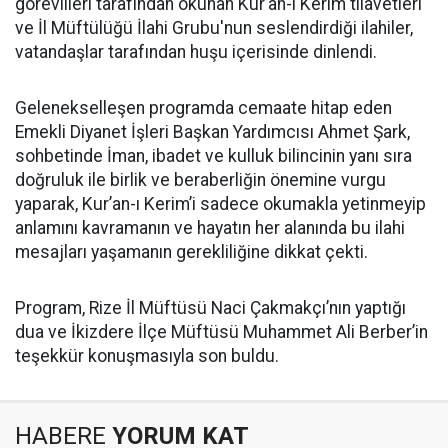
görevlileri tarafından okunan Kur’an-ı Kerim tilavetleri
ve İl Müftülüğü İlahi Grubu'nun seslendirdiği ilahiler,
vatandaşlar tarafından huşu içerisinde dinlendi.
Gelenekselleşen programda cemaate hitap eden
Emekli Diyanet İşleri Başkan Yardımcısı Ahmet Şark,
sohbetinde İman, ibadet ve kulluk bilincinin yanı sıra
doğruluk ile birlik ve beraberliğin önemine vurgu
yaparak, Kur’an-ı Kerim’i sadece okumakla yetinmeyip
anlamını kavramanın ve hayatın her alanında bu ilahi
mesajları yaşamanın gerekliliğine dikkat çekti.
Program, Rize İl Müftüsü Naci Çakmakçı’nın yaptığı
dua ve İkizdere İlçe Müftüsü Muhammet Ali Berber’in
teşekkür konuşmasıyla son buldu.
HABERE
YORUM KAT