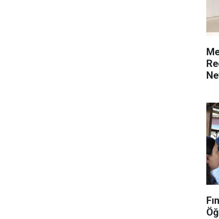
Me
Re
Ne
Fı
Öğ