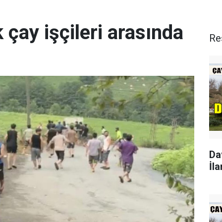
 çay işçileri arasında
Re
Da
İla