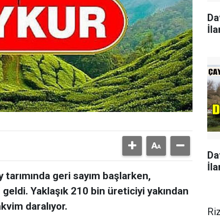
Da
İla
Da
İla
 tarımında geri sayım başlarken,
geldi. Yaklaşık 210 bin üreticiyi yakından
akvim daralıyor.
Ri