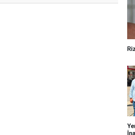
Ri
Ye
İn