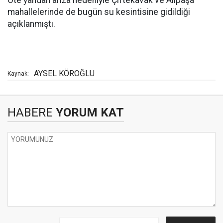
Öte yandan arıza nedeniyle Çiftekavak ve Alipaşa
mahallelerinde de bugün su kesintisine gidildiği
açıklanmıştı.
AYSEL KÖROĞLU
Kaynak:
HABERE
YORUM KAT