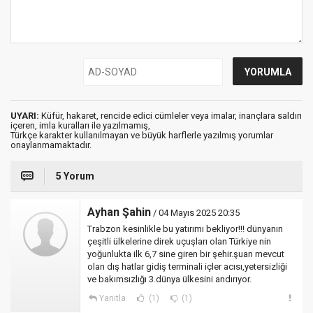
UYARI:
Küfür, hakaret, rencide edici cümleler veya imalar, inançlara saldırı
içeren, imla kuralları ile yazılmamış,
Türkçe karakter kullanılmayan ve büyük harflerle yazılmış yorumlar
onaylanmamaktadır.
5 Yorum
Ayhan Şahin
/ 04 Mayıs 2025 20:35
Trabzon kesinlikle bu yatırımı bekliyor!!! dünyanın
çeşitli ülkelerine direk uçuşları olan Türkiye nin
yoğunlukta ilk 6,7 sine giren bir şehir.şuan mevcut
olan dış hatlar gidiş terminali içler acısı,yetersizliği
ve bakımsızlığı 3.dünya ülkesini andırıyor.
Yanıtla
(1)
(1)