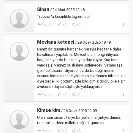
Sinan
/ 24 Mart 2025 12:48
Trabzon'a kesinlikle lagzim acil
Yanıtla
(2)
(0)
Mevlana ketenci
/ 29 Ocak 2025 18:49
Deniz dolgusuna harcanak parayla kaç tane daha
havalimanı yapılabilir. Mevcut olan hangi ihtiyacı
karşılamıyor da buna ihtiyaç duyuluyor. Kaç tane
yandaş şirketiniz bu ihaleyi üstlenecek. Vatandaşa
gelince tasarruf diyorsunuz da bu değirmenin
suyunu kimin üzerine yıkacaksınız.Kısaca itibarınız
oyle zedeli ki gözümüzde bildiğimiz doğru bile sizin
avucunuzdaysa şüpheyle yaklaşıyoruz
Yanıtla
(2)
(0)
Kimse kim
/ 26 Ocak 2025 12:09
Ulan hani tasarruf diye bir yerlerinizi yırtıyordunuz,
tasarruf sadece millete değilmi,gundiler
Yanıtla
(2)
(0)