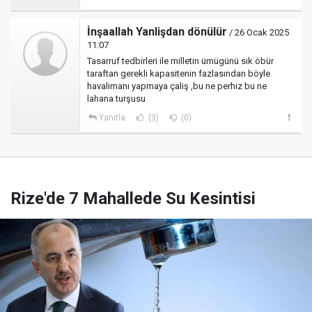
İnşaallah Yanlişdan dönülür
/ 26 Ocak 2025
11:07
Tasarruf tedbirleri ile milletin ümügünü sık öbür
taraftan gerekli kapasitenin fazlasından böyle
havalimanı yapmaya çaliş ,bu ne perhiz bu ne
lahana turşusu
Yanıtla
(3)
(0)
Rize'de 7 Mahallede Su Kesintisi