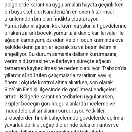
bölgelerde karantina uygulamaları hayata geçirilirken,
en büyük tehdidi Karadeniz'in en önemli tarımsal
ürünlerinden biri olan fındıkta oluşturuyor.
Yumurtalarını ağacın kök kısmına yakın alt gövdelerine
bırakan zararlı böcek, yumurtalardan çıkan larvalar ile
ağacın kambiyum, öz odun ve diri odun kısmında oval
şekilde derin galeriler açarak su ve besin iletimini
engelliyor. Bu durum zamanla dalların kurumasına,
verimin düşmesine ve ilerleyen süreçte ağacın
tamamen kaybedilmesine neden olabiliyor. Trabzon'da
yıllardır sürdürülen çalışmalarla zararlının yayılışı
önemli ölçüde kontrol altına alınırken, son olarak
Rize'nin Fındıklı ilçesinde de görülmesi endişeleri
artırdı. Bölgede karantina tedbirleri uygulanırken,
ekipler böceğin görüldüğü alanlarda inceleme ve
mücadele çalışmalarını sürdürüyor. Yetkililer,
üreticilerden fındık bahçelerinde gövdelerde açılmış
yuvarlak delikler, ağaç diplerinde talaş birikintisi ve
nedeni bilinmeyen kurumalar gibi belirtilerle