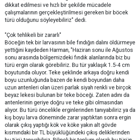
dikkat edilmesi ve hızlı bir şekilde mücadele
çalışmalarının gerçekleştirilmesi gereken bir böcek
türü olduğunu söyleyebiliriz" dedi.
"Çok tehlikeli bir zararlı"
Böceğin tek bir larvasının bile fındığın dalını öldürmeye
yettiğini kaydeden Harman, "Haziran sonu ile Ağustos
sonu arasında bölgemizdeki fındık alanlarında biz bu
türü ergin olarak görebiliriz. Bu tür yaklaşık 1.5-4 cm
boyutunda oluyor. Teke şeklinde arkaya doğru kendi
boyu uzunluğunda bazen de kendi boyundan daha
uzun antenleri olan üzeri parlak siyah renkli ve birçok
beyaz lekesi bulunan bir teke böceği. Zaten adını da
antenlerinin geriye doğru ve teke gibi olmasından
alıyor. Bu türü öncelikle erginlerinden tanıyabiliriz ya da
kış boyu larva döneminde zarar yaptıktan sonra ergin
olarak çıkış yaptığı kök ve köke yakın alt gövde
kısmındaki bir TL büyüklüğündeki çıkış deliklerinden
bu türü tanıyabiliriz. Bilinçli bir toplum olarak bu türün