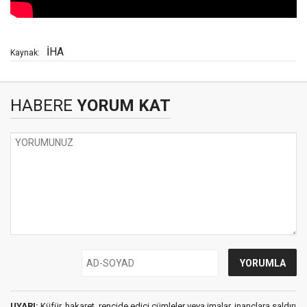
İHA
Kaynak:
HABERE
YORUM KAT
UYARI:
Küfür, hakaret, rencide edici cümleler veya imalar, inançlara saldırı