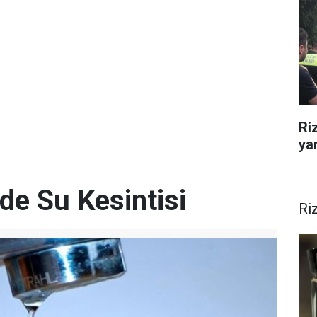
Ri
yar
de Su Kesintisi
Ri