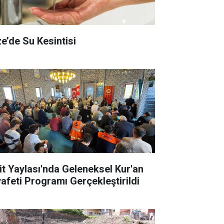
ze’de Su Kesintisi
it Yaylası'nda Geleneksel Kur'an
yafeti Programı Gerçekleştirildi