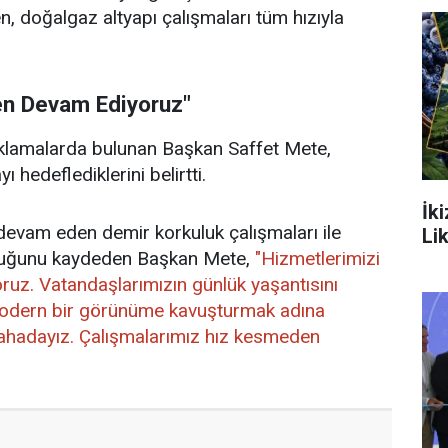
rken, doğalgaz altyapı çalışmaları tüm hızıyla
en Devam Ediyoruz"
açıklamalarda bulunan Başkan Saffet Mete,
 hedeflediklerini belirtti.
İk
evam eden demir korkuluk çalışmaları ile
Li
ulduğunu kaydeden Başkan Mete,
"Hizmetlerimizi
ruz. Vatandaşlarımızın günlük yaşantısını
 modern bir görünüme kavuşturmak adına
 sahadayız. Çalışmalarımız hız kesmeden