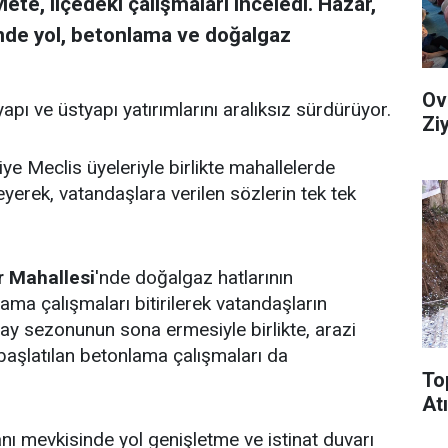
ete, ilçedeki çalışmaları inceledi. Hazar,
nde yol, betonlama ve doğalgaz
Ov
yapı ve üstyapı yatırımlarını aralıksız sürdürüyor.
Zi
iye Meclis üyeleriyle birlikte mahallelerde
yerek, vatandaşlara verilen sözlerin tek tek
 Mahallesi
'nde doğalgaz hatlarının
ma çalışmaları bitirilerek vatandaşların
ay sezonunun sona ermesiyle birlikte, arazi
başlatılan betonlama çalışmaları da
To
Atı
nı mevkisinde yol genişletme ve istinat duvarı