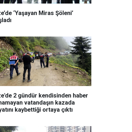
ze’de ‘Yaşayan Miras Şöleni’
şladı
ze'de 2 gündür kendisinden haber
ınamayan vatandaşın kazada
atını kaybettiği ortaya çıktı