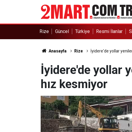
Rize
Güncel
Türkiye
Resmi İlanlar
S
Anasayfa
Rize
İyidere'de yollar yenil
İyidere'de yollar 
hız kesmiyor