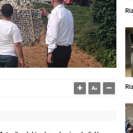
Ri
Ri