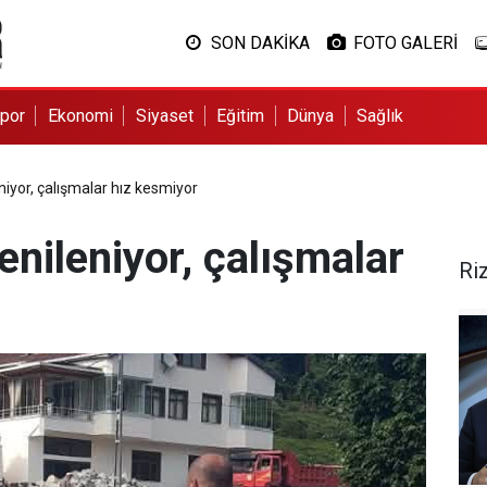
SON DAKİKA
FOTO GALERİ
por
Ekonomi
Siyaset
Eğitim
Dünya
Sağlık
eniyor, çalışmalar hız kesmiyor
yenileniyor, çalışmalar
Ri