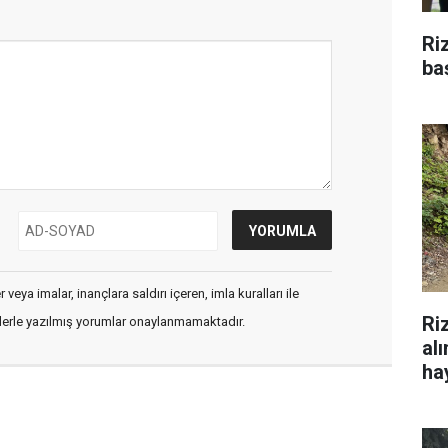
Ri
ba
veya imalar, inançlara saldırı içeren, imla kuralları ile
Ri
flerle yazılmış yorumlar onaylanmamaktadır.
al
hay