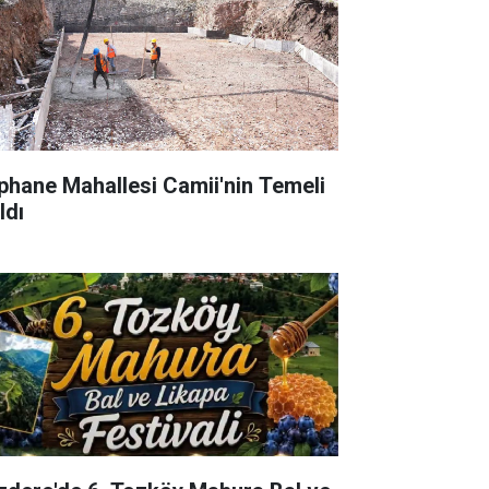
phane Mahallesi Camii'nin Temeli
ldı