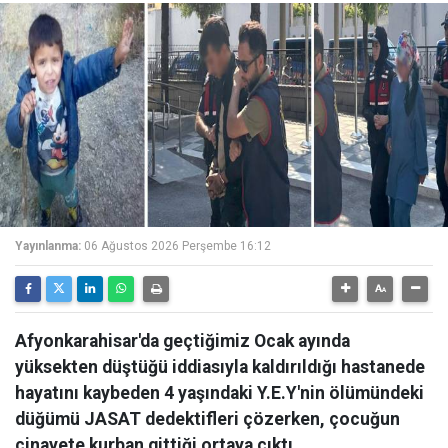
Yayınlanma:
06 Ağustos 2026 Perşembe 16:12
Afyonkarahisar'da geçtiğimiz Ocak ayında
yüksekten düştüğü iddiasıyla kaldırıldığı hastanede
hayatını kaybeden 4 yaşındaki Y.E.Y'nin ölümündeki
düğümü JASAT dedektifleri çözerken, çocuğun
cinayete kurban gittiği ortaya çıktı.