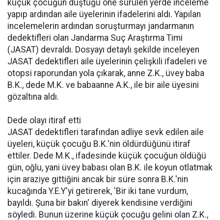
küçük çocuğun düştüğü öne sürülen yerde inceleme
yapıp ardından aile üyelerinin ifadelerini aldı. Yapılan
incelemelerin ardından soruşturmayı jandarmanın
dedektifleri olan Jandarma Suç Araştırma Timi
(JASAT) devraldı. Dosyayı detaylı şekilde inceleyen
JASAT dedektifleri aile üyelerinin çelişkili ifadeleri ve
otopsi raporundan yola çıkarak, anne Z.K., üvey baba
B.K., dede M.K. ve babaanne A.K., ile bir aile üyesini
gözaltına aldı.
Dede olayı itiraf etti
JASAT dedektifleri tarafından adliye sevk edilen aile
üyeleri, küçük çocuğu B.K.'nin öldürdüğünü itiraf
ettiler. Dede M.K., ifadesinde küçük çocuğun öldüğü
gün, oğlu, yani üvey babası olan B.K. ile koyun otlatmak
için araziye gittiğini ancak bir süre sonra B.K.'nin
kucağında Y.E.Y'yi getirerek, 'Bir iki tane vurdum,
bayıldı. Şuna bir bakın' diyerek kendisine verdiğini
söyledi. Bunun üzerine küçük çocuğu gelini olan Z.K.,