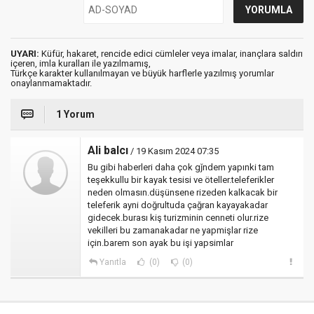
UYARI:
Küfür, hakaret, rencide edici cümleler veya imalar, inançlara saldırı
içeren, imla kuralları ile yazılmamış,
Türkçe karakter kullanılmayan ve büyük harflerle yazılmış yorumlar
onaylanmamaktadır.
1 Yorum
Ali balcı
/ 19 Kasım 2024 07:35
Bu gibi haberleri daha çok gǰndem yapınki tam
teşekkullu bir kayak tesisi ve öteller.teleferikler
neden olmasın.düşünsene rizeden kalkacak bir
teleferik ayni doğrultuda çağran kayayakadar
gidecek.burası kiş turizminin cenneti olur.rize
vekilleri bu zamanakadar ne yapmişlar rize
için.barem son ayak bu işi yapsimlar
Yanıtla
(0)
(0)