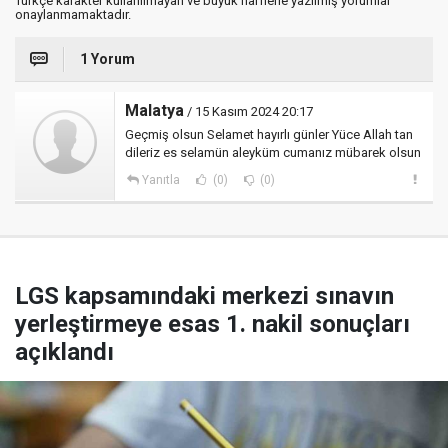
Türkçe karakter kullanılmayan ve büyük harflerle yazılmış yorumlar
onaylanmamaktadır.
1 Yorum
Malatya
/ 15 Kasım 2024 20:17
Geçmiş olsun Selamet hayırlı günler Yüce Allah tan
dileriz es selamün aleyküm cumanız mübarek olsun
Yanıtla
(0)
(0)
LGS kapsamındaki merkezi sınavın
yerleştirmeye esas 1. nakil sonuçları
açıklandı