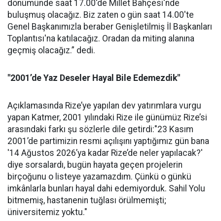
dönümünde saat 17.00'de Millet Bahçesi'nde
buluşmuş olacağız. Biz zaten o gün saat 14.00'te
Genel Başkanımızla beraber Genişletilmiş İl Başkanları
Toplantısı'na katılacağız. Oradan da miting alanına
geçmiş olacağız.” dedi.
"2001’de Yaz Deseler Hayal Bile Edemezdik"
Açıklamasında Rize’ye yapılan dev yatırımlara vurgu
yapan Katmer, 2001 yılındaki Rize ile günümüz Rize’si
arasındaki farkı şu sözlerle dile getirdi:"23 Kasım
2001’de partimizin resmi açılışını yaptığımız gün bana
'14 Ağustos 2026’ya kadar Rize’de neler yapılacak?'
diye sorsalardı, bugün hayata geçen projelerin
birçoğunu o listeye yazamazdım. Çünkü o günkü
imkânlarla bunları hayal dahi edemiyorduk. Sahil Yolu
bitmemiş, hastanenin tuğlası örülmemişti;
üniversitemiz yoktu."