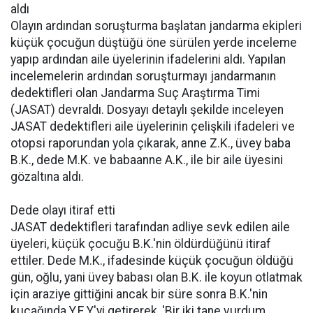
aldı
Olayın ardından soruşturma başlatan jandarma ekipleri
küçük çocuğun düştüğü öne sürülen yerde inceleme
yapıp ardından aile üyelerinin ifadelerini aldı. Yapılan
incelemelerin ardından soruşturmayı jandarmanın
dedektifleri olan Jandarma Suç Araştırma Timi
(JASAT) devraldı. Dosyayı detaylı şekilde inceleyen
JASAT dedektifleri aile üyelerinin çelişkili ifadeleri ve
otopsi raporundan yola çıkarak, anne Z.K., üvey baba
B.K., dede M.K. ve babaanne A.K., ile bir aile üyesini
gözaltına aldı.
Dede olayı itiraf etti
JASAT dedektifleri tarafından adliye sevk edilen aile
üyeleri, küçük çocuğu B.K.'nin öldürdüğünü itiraf
ettiler. Dede M.K., ifadesinde küçük çocuğun öldüğü
gün, oğlu, yani üvey babası olan B.K. ile koyun otlatmak
için araziye gittiğini ancak bir süre sonra B.K.'nin
kucağında Y.E.Y'yi getirerek, 'Bir iki tane vurdum,