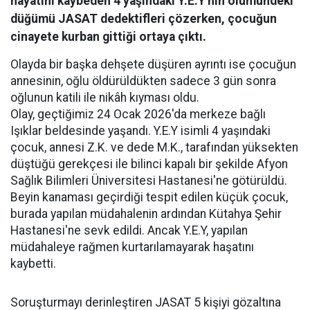
hayatını kaybeden 4 yaşındaki Y.E.Y'nin ölümündeki
düğümü JASAT dedektifleri çözerken, çocuğun
cinayete kurban gittiği ortaya çıktı.
Olayda bir başka dehşete düşüren ayrıntı ise çocuğun
annesinin, oğlu öldürüldükten sadece 3 gün sonra
oğlunun katili ile nikâh kıyması oldu.
Olay, geçtiğimiz 24 Ocak 2026'da merkeze bağlı
Işıklar beldesinde yaşandı. Y.E.Y isimli 4 yaşındaki
çocuk, annesi Z.K. ve dede M.K., tarafından yüksekten
düştüğü gerekçesi ile bilinci kapalı bir şekilde Afyon
Sağlık Bilimleri Üniversitesi Hastanesi'ne götürüldü.
Beyin kanaması geçirdiği tespit edilen küçük çocuk,
burada yapılan müdahalenin ardından Kütahya Şehir
Hastanesi'ne sevk edildi. Ancak Y.E.Y, yapılan
müdahaleye rağmen kurtarılamayarak haşatını
kaybetti.
Soruşturmayı derinleştiren JASAT 5 kişiyi gözaltına