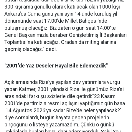
300 kişi ama gönüllü olarak katılacak olan 1000 kişi
Ankara'da Cuma günü yani ayın 14'ünde kuruluş yıl
dönümünde saat 17.00'de Millet Bahçesi'nde
buluşmuş olacağız. Biz zaten o gün saat 14.00'te
Genel Başkanımızla beraber Genişletilmiş İl Başkanları
Toplantısı'na katılacağız. Oradan da miting alanına
geçmiş olacağız.” dedi.
"2001’de Yaz Deseler Hayal Bile Edemezdik"
Açıklamasında Rize’ye yapılan dev yatırımlara vurgu
yapan Katmer, 2001 yılındaki Rize ile günümüz Rize’si
arasındaki farkı şu sözlerle dile getirdi:"23 Kasım
2001’de partimizin resmi açılışını yaptığımız gün bana
'14 Ağustos 2026’ya kadar Rize’de neler yapılacak?'
diye sorsalardı, bugün hayata geçen projelerin
birçoğunu o listeye yazamazdım. Çünkü o günkü
imkânlarla bunları hayal dahi edemiyorduk. Sahil Yolu