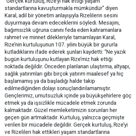
“Gerçek kurtuluş, Rize’yi hak ettiği yaşam
standartlarına kavuşturmakla mümkündür” diyen
Karal, adil bir yönetim anlayışıyla Rizelilerin sesini
duyurmaya devam edeceklerini söyledi. Mesajını,
bağımsızlık uğruna canını feda eden kahramanlara
rahmet ve minnet dilekleriyle tamamlayan Karal,
Rize’nin kurtuluşunun 107. yılını büyük bir gururla
kutladıklarını ifade ederek şunları kaydetti: “Ne yazık
bugün kurtuluşunu kutlayan Rize’miz hak ettiği
noktada değildir. Önceden planlanan ulaştırma, altyapı,
sağlık yatırımları gibi birçok yatırım maalesef ya hiç
başlamamış ya da başladığı halde takip
edilmediğinden dolayı sonuçlandırılamamıştır.
Gençlerimiz, umutsuzluk içinde ya büyükşehirlere göç
etmek ya da işsizlikle mücadele etmek zorunda
kalmaktadır. Güzel memleketimizin sorunları her
geçen gün artmaktadır. Kurtuluş, yalnızca geçmişte
verilen bir mücadele değildir. Gerçek kurtuluş, Rize’yi
ve Rizelileri hak ettikleri yaşam standartlarına