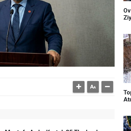
Ov
Zi
To
Atı