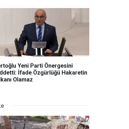
rtoğlu Yeni Parti Önergesini
ddetti: İfade Özgürlüğü Hakaretin
lkanı Olamaz
ze