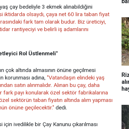
ba
aş çay bedeliyle 3 ekmek alınabildiğini
 iktidarda olsaydı, çaya net 60 lira taban fiyat
arasındaki fark tam olarak budur. Biz üreticiyi,
dar rantiyeciyi ve belirli iş adamlarını
leyici Rol Üstlenmeli"
tın çok altında almasının önüne geçilmesi
Ri
cnin korunması adına,
"Vatandaşın elindeki yaş
al
dan satın alınmalıdır. Alınan bu çay, daha
hay
ir fark payı konularak özel sektör fabrikalarına
özel sektörün taban fiyatın altında alım yapması
ün önüne geçilecektir."
dedi.
i için ivedilikle bir Çay Kanunu çıkarılması