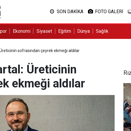
SON DAKİKA
FOTO GALERİ
por
Ekonomi
Siyaset
Eğitim
Dünya
Sağlık
Üreticinin sofrasından çeyrek ekmeği aldılar
tal: Üreticinin
Ri
k ekmeği aldılar