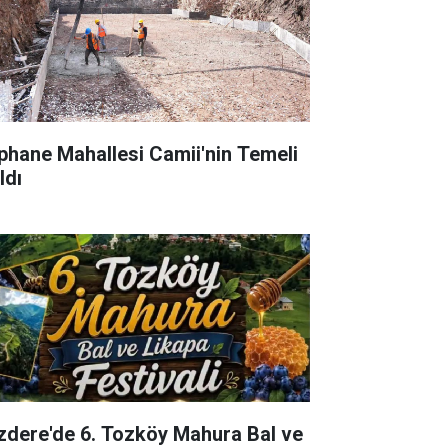
phane Mahallesi Camii'nin Temeli
ldı
izdere'de 6. Tozköy Mahura Bal ve