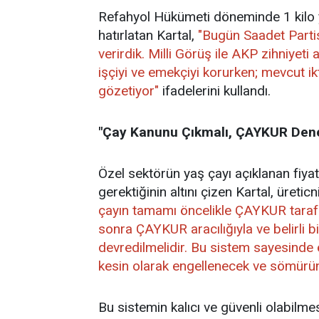
Refahyol Hükümeti döneminde 1 kilo y
hatırlatan Kartal,
"Bugün Saadet Partisi
verirdik. Milli Görüş ile AKP zihniyeti 
işçiyi ve emekçiyi korurken; mevcut ikti
gözetiyor"
ifadelerini kullandı.
"Çay Kanunu Çıkmalı, ÇAYKUR Denet
Özel sektörün yaş çayı açıklanan fiya
gerektiğinin altını çizen Kartal, üreti
çayın tamamı öncelikle ÇAYKUR tarafın
sonra ÇAYKUR aracılığıyla ve belirli b
devredilmelidir. Bu sistem sayesinde 
kesin olarak engellenecek ve sömürün
Bu sistemin kalıcı ve güvenli olabilmes