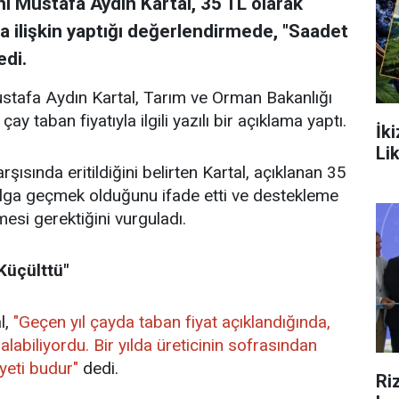
nı Mustafa Aydın Kartal, 35 TL olarak
na ilişkin yaptığı değerlendirmede, "Saadet
edi.
ustafa Aydın Kartal, Tarım ve Orman Bakanlığı
ay taban fiyatıyla ilgili yazılı bir açıklama yaptı.
İk
Li
şısında eritildiğini belirten Kartal, açıklanan 35
 dalga geçmek olduğunu ifade etti ve destekleme
mesi gerektiğini vurguladı.
Küçülttü"
l,
"Geçen yıl çayda taban fiyat açıklandığında,
labiliyordu. Bir yılda üreticinin sofrasından
yeti budur"
dedi.
Ri