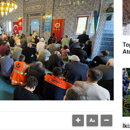
To
Atı
İk