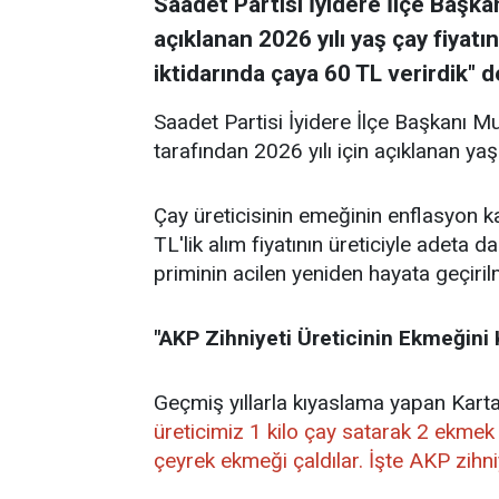
Saadet Partisi İyidere İlçe Başka
açıklanan 2026 yılı yaş çay fiyatı
iktidarında çaya 60 TL verirdik" d
Saadet Partisi İyidere İlçe Başkanı M
tarafından 2026 yılı için açıklanan yaş ç
Çay üreticisinin emeğinin enflasyon kar
TL'lik alım fiyatının üreticiyle adeta
priminin acilen yeniden hayata geçiril
"AKP Zihniyeti Üreticinin Ekmeğini 
Geçmiş yıllarla kıyaslama yapan Karta
üreticimiz 1 kilo çay satarak 2 ekmek a
çeyrek ekmeği çaldılar. İşte AKP zihni