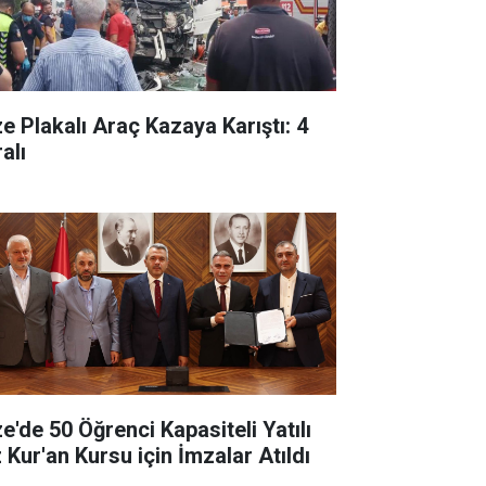
ze Plakalı Araç Kazaya Karıştı: 4
alı
ze'de 50 Öğrenci Kapasiteli Yatılı
 Kur'an Kursu için İmzalar Atıldı