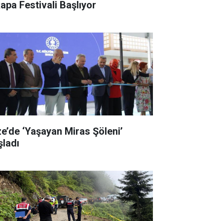
kapa Festivali Başlıyor
ze’de ‘Yaşayan Miras Şöleni’
şladı