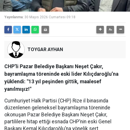
Yayınlanma:
30 Mayıs 2026 Cumartesi 09:18
TOYGAR AYHAN
CHP’li Pazar Belediye Başkanı Neşet Çakır,
bayramlaşma töreninde eski lider Kılıçdaroğlu’na
yüklendi: "13 yıl peşinden gittik, maalesef
yanılmışız!"
Cumhuriyet Halk Partisi (CHP) Rize il binasında
düzenlenen geleneksel bayramlaşma töreninde
okonuşan Pazar Belediye Başkanı Neşet Çakır,
partililere hitap ettiği esnada CHP’nin eski Genel
Başkanı Kemal Kılıçdaroğlu’na yönelik sert