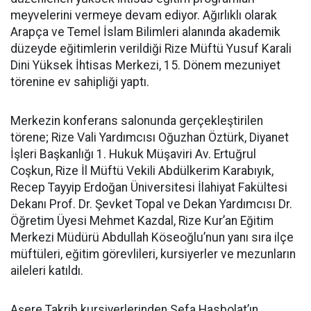
meyvelerini vermeye devam ediyor. Ağırlıklı olarak
Arapça ve Temel İslam Bilimleri alanında akademik
düzeyde eğitimlerin verildiği Rize Müftü Yusuf Karali
Dini Yüksek İhtisas Merkezi, 15. Dönem mezuniyet
törenine ev sahipliği yaptı.
Merkezin konferans salonunda gerçekleştirilen
törene; Rize Vali Yardımcısı Oğuzhan Öztürk, Diyanet
İşleri Başkanlığı 1. Hukuk Müşaviri Av. Ertuğrul
Coşkun, Rize İl Müftü Vekili Abdülkerim Karabıyık,
Recep Tayyip Erdoğan Üniversitesi İlahiyat Fakültesi
Dekanı Prof. Dr. Şevket Topal ve Dekan Yardımcısı Dr.
Öğretim Üyesi Mehmet Kazdal, Rize Kur’an Eğitim
Merkezi Müdürü Abdullah Köseoğlu’nun yanı sıra ilçe
müftüleri, eğitim görevlileri, kursiyerler ve mezunların
aileleri katıldı.
Aşere Takrib kursiyerlerinden Sefa Hasbolat’ın