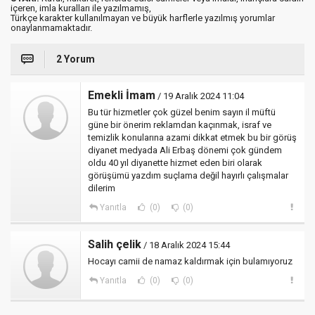
içeren, imla kuralları ile yazılmamış,
Türkçe karakter kullanılmayan ve büyük harflerle yazılmış yorumlar
onaylanmamaktadır.
2 Yorum
Emekli İmam
/ 19 Aralık 2024 11:04
Bu tür hizmetler çok güzel benim sayın il müftü
güne bir önerim reklamdan kaçınmak, israf ve
temizlik konularına azami dikkat etmek bu bir görüş
diyanet medyada Ali Erbaş dönemi çok gündem
oldu 40 yıl diyanette hizmet eden biri olarak
görüşümü yazdım suçlama değil hayırlı çalışmalar
dilerim
Yanıtla
(0)
(0)
Salih çelik
/ 18 Aralık 2024 15:44
Hocayı camii de namaz kaldırmak için bulamıyoruz
Yanıtla
(0)
(0)