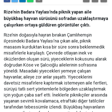
Rize'nin Badara Yaylası'nda piknik yapan aile
büyükbaş hayvan sürüsünü sofradan uzaklaştırmaya
çalışırken ortaya güldüren görüntüler çıktı.
Rize’nin doğasıyla hayran bırakan Çamlıhemşin
ilçesindeki Badara Yaylası'na çıkan aile, piknik
masasını kurduktan kısa bir süre sonra beklenmedik
misafirlerle karşılaştı. Çevrede otlayan inek ve
öküzlerden oluşan sürü, yiyeceklerin kokusunu alarak
doğrudan Köse ve Şalcıoğlu ailelerinin sofrasına
yöneldi. Masadaki yiyecekleri yemeye çalışan
hayvanlar, aileye zor anlar yaşattı. Yiyeceklerini
davetsiz misafirlere kaptırmak istemeyen aile fertleri,
sürüyü tatlı sert yöntemlerle bölgeden uzaklaştırmak
için yoğun çaba sarf etti. İneklerle piknikçiler arasında
yaşanan sevimli kovalamaca, etraftaki diğer tatilciler
tarafından tebessümle izlendi. Büyükbaş hayvanların