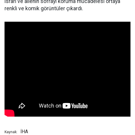
ısrarı ve ailenin sofrayı koruma mücadelesi ortaya
renkli ve komik görüntüler çıkardı.
İHA
Kaynak: