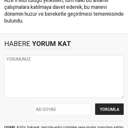
Rize İl Müftülüğü yetkilileri, tüm halkı bu anlamlı
çalışmalara katılmaya davet ederek, bu manevi
dönemin huzur ve bereketle geçirilmesi temennisinde
bulundu.
HABERE
YORUM KAT
UYARI:
Küfür, hakaret, rencide edici cümleler veya imalar, inançlara saldırı