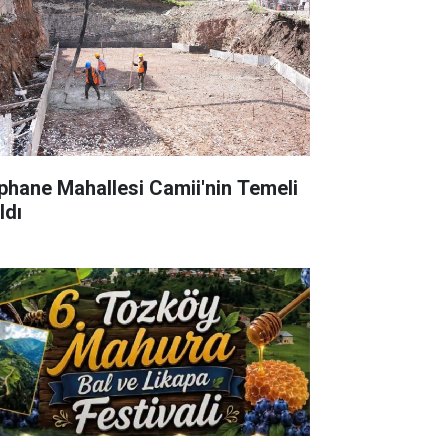
phane Mahallesi Camii'nin Temeli
ldı