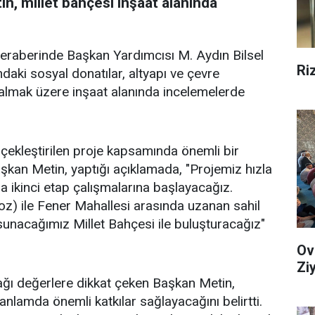
n, millet bahçesi inşaat alanında
eraberinde Başkan Yardımcısı M. Aydın Bilsel
Ri
daki sosyal donatılar, altyapı ve çevre
 almak üzere inşaat alanında incelemelerde
çekleştirilen proje kapsamında önemli bir
şkan Metin, yaptığı açıklamada, "Projemiz hızla
da ikinci etap çalışmalarına başlayacağız.
oz) ile Fener Mahallesi arasında uzanan sahil
 sunacağımız Millet Bahçesi ile buluşturacağız"
Ov
Zi
ağı değerlere dikkat çeken Başkan Metin,
anlamda önemli katkılar sağlayacağını belirtti.