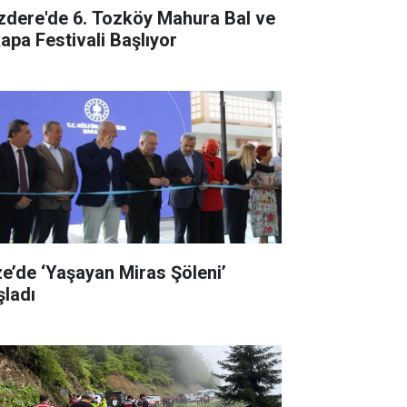
izdere'de 6. Tozköy Mahura Bal ve
kapa Festivali Başlıyor
ze’de ‘Yaşayan Miras Şöleni’
şladı