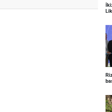
İk
Li
Ri
ba