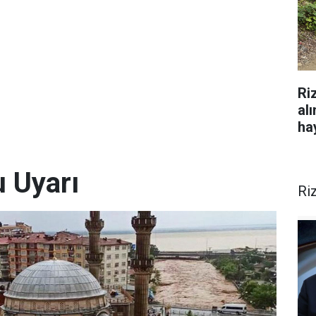
Ri
al
hay
u Uyarı
Ri