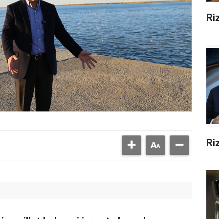
Ri
Ri