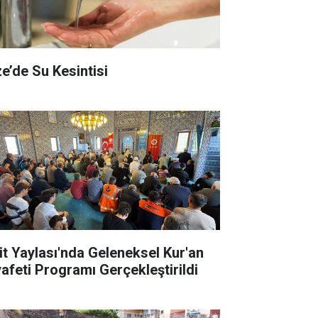
ze’de Su Kesintisi
it Yaylası'nda Geleneksel Kur'an
yafeti Programı Gerçekleştirildi