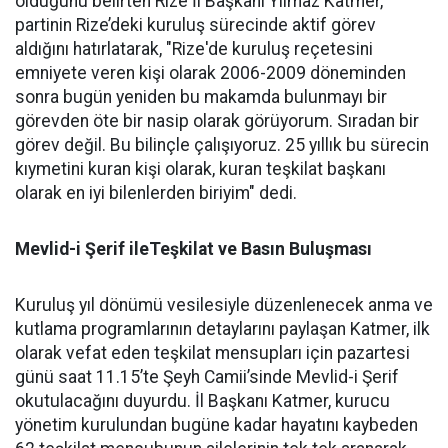
olduğunu belirten Rize İl Başkanı Yılmaz Katmer,
partinin Rize’deki kuruluş sürecinde aktif görev
aldığını hatırlatarak, "Rize'de kuruluş reçetesini
emniyete veren kişi olarak 2006-2009 döneminden
sonra bugün yeniden bu makamda bulunmayı bir
görevden öte bir nasip olarak görüyorum. Sıradan bir
görev değil. Bu bilinçle çalışıyoruz. 25 yıllık bu sürecin
kıymetini kuran kişi olarak, kuran teşkilat başkanı
olarak en iyi bilenlerden biriyim" dedi.
Mevlid-i Şerif ileTeşkilat ve Basın Buluşması
Kuruluş yıl dönümü vesilesiyle düzenlenecek anma ve
kutlama programlarının detaylarını paylaşan Katmer, ilk
olarak vefat eden teşkilat mensupları için pazartesi
günü saat 11.15’te Şeyh Camii’sinde Mevlid-i Şerif
okutulacağını duyurdu. İl Başkanı Katmer, kurucu
yönetim kurulundan bugüne kadar hayatını kaybeden