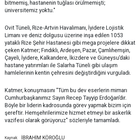
bitmemiş, hastanenin tuğlası örülmemişti;
üniversitemiz yoktu."
Ovit Tüneli, Rize-Artvin Havalimanı, İyidere Lojistik
Limanı ve deniz dolgusu üzerine inşa edilen 1053
yataklı Rize Şehir Hastanesi gibi mega projelere dikkat
çeken Katmer; Fındıklı, Ardeşen, Pazar, Çamlıhemşin,
Çayeli, İyidere, Kalkandere, İkizdere ve Güneysu’daki
hastane yatırımları ile Salarha Tüneli gibi ulaşım
hamlelerinin kentin çehresini değiştirdiğini vurguladı.
Katmer, konuşmasını "Tüm bu dev eserlerin mimarı
Cumhurbaşkanımız Sayın Recep Tayyip Erdoğan’dır.
Böyle bir liderin kadrosunda görev yapmak bizim için
şereftir. Hemşehrilerimize hizmet etmeyi bir askerlik
vazifesi olarak görüyoruz" sözleriyle tamamladı.
İBRAHİM KÖROĞLU
Kaynak: