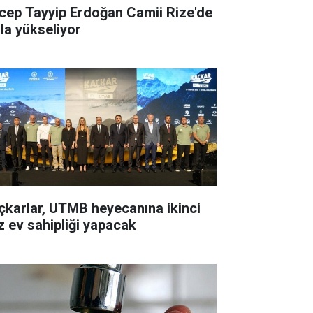
cep Tayyip Erdoğan Camii Rize'de
zla yükseliyor
çkarlar, UTMB heyecanına ikinci
z ev sahipliği yapacak