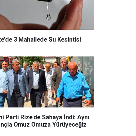
ze’de 3 Mahallede Su Kesintisi
ni Parti Rize'de Sahaya İndi: Aynı
ançla Omuz Omuza Yürüyeceğiz