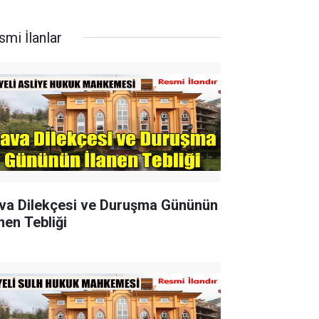
smi İlanlar
va Dilekçesi ve Duruşma Gününün
nen Tebliği