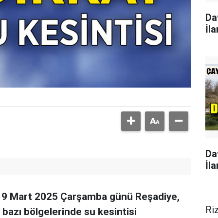
Da
İla
Da
İla
e 19 Mart 2025 Çarşamba günü Reşadiye,
Ri
bazı bölgelerinde su kesintisi