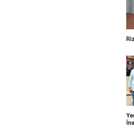
Ri
Ye
İn