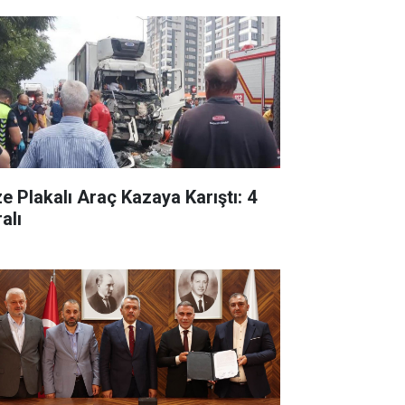
ze Plakalı Araç Kazaya Karıştı: 4
alı