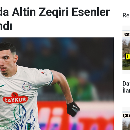
a Altin Zeqiri Esenler
Re
ndı
Da
İla