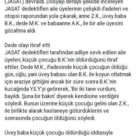
(JASAT) devraldı. Dosyayı detaylı şekilde inceleyen
JASAT dedektifleri aile üyelerinin çelişkili ifadeleri ve
otopsi raporundan yola çıkarak, anne Z.K., üvey baba
B.K., dede M.K. ve babaanne A.K., ile bir aile üyesini
gözaltına aldı.
Dede olayı itiraf etti
JASAT dedektifleri tarafından adliye sevk edilen aile
üyeleri, küçük çocuğu B.K.'nin öldürdüğünü itiraf
ettiler. Dede M.K., ifadesinde küçük çocuğun öldüğü
gün, oğlu, yani üvey babası olan B.K. ile koyun otlatmak
için araziye gittiğini ancak bir süre sonra B.K.'nin
kucağında Y.E.Y'yi getirerek, 'Bir iki tane vurdum,
bayıldı. Şuna bir bakın' diyerek kendisine verdiğini
söyledi. Bunun üzerine küçük çocuğu gelini olan Z.K.,
ile birlikte alarak hastaneye götürdüklerini ve
sonrasında çocuğun öldüğünü söyledi.
Üvey baba küçük çocuğu öldürdüğü iddiasıyla