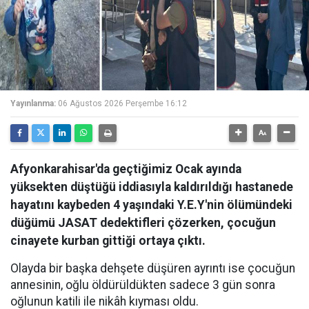
Yayınlanma:
06 Ağustos 2026 Perşembe 16:12
Afyonkarahisar'da geçtiğimiz Ocak ayında
yüksekten düştüğü iddiasıyla kaldırıldığı hastanede
hayatını kaybeden 4 yaşındaki Y.E.Y'nin ölümündeki
düğümü JASAT dedektifleri çözerken, çocuğun
cinayete kurban gittiği ortaya çıktı.
Olayda bir başka dehşete düşüren ayrıntı ise çocuğun
annesinin, oğlu öldürüldükten sadece 3 gün sonra
oğlunun katili ile nikâh kıyması oldu.