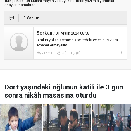
Türkçe karakter kullanılmayan ve büyük harflerle yazılmış yorumlar
onaylanmamaktadır.
1 Yorum
Serkan
/ 01 Aralık 2024 08:58
Bırakın yolları açmayın köylerdeki evleri hırsızlara
emanet etmeyelim
Yanıtla
(0)
(0)
Dört yaşındaki oğlunun katili ile 3 gün
sonra nikâh masasına oturdu