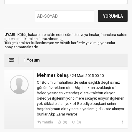
UYARI:
Küfür, hakaret, rencide edici cümleler veya imalar, inançlara saldırı
içeren, imla kuralları ile yazılmamış,
Türkçe karakter kullanılmayan ve büyük harflerle yazılmış yorumlar
onaylanmamaktadır.
1 Yorum
Mehmet keleş
/ 24 Mart 2025 00:10
Of Bôlûmlû mahallesi de sular sağlikli değil işimiz
gûcûmûz reklam oldu Akp halktan uzaklaştı of
belediyesinden vatandaş olarak talebin oluyor
belediye ilgilenmiyor cimere şikayet ediyon ilgilenen
yok dikkate alan yok of Belediye başkani sırtını
başdanişman oktay sarala yaslamiş dikkate almıyor
bunlar Akp Zarar veriyor
Yanıtla
(0)
(0)